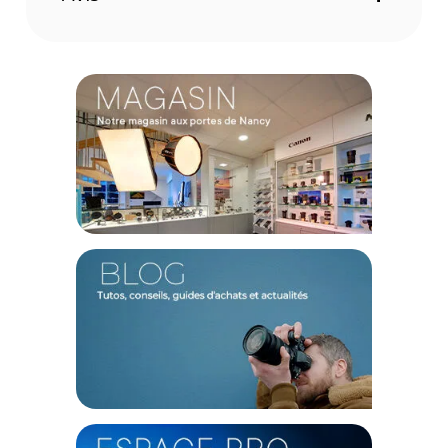
TECHNIQUE
Compatibilité : Caméra Osmo Pocket 3
CONTENU DU CARTON
1x Filtre ND16 DJI
1x Filtre ND64 DJI
1x Filtre ND256 DJI
Offre valable jusqu'au 07-08-2026 inclus.
Code EAN Kit de filtres ND magnétique pour DJI Osmo Pocket 3
- Accessoires camera sport - Achat et prix :
6941565969750
Garantie 2 ans
(1) Offre valable jusqu'au 31 Décembre 2030 à partir de 49 euros
d'achat, sur la base d'une expédition Chronopost 24H vers un point
relais situé en France continentale uniquement, valable uniquement
sur les produits de moins de 1m et moins de 20Kg.
(2) Nombre de points Fidélité estimés, hors remises au panier, basé
sur le prix TTC en €, les points seront effectivement calculés dans le
panier.