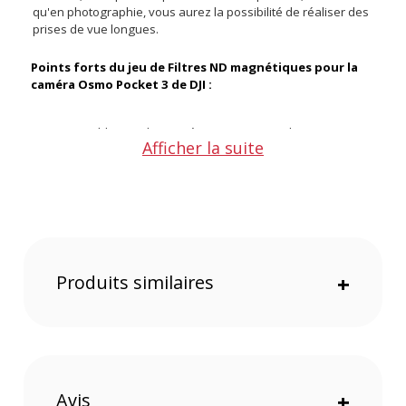
qu'en photographie, vous aurez la possibilité de réaliser des
prises de vue longues.
Points forts du jeu de Filtres ND magnétiques pour la
caméra Osmo Pocket 3 de DJI :
Compatible avec les caméras DJI Osmo Pocket 3
Afficher la suite
Facile à installer grâce à une fixation magnétique
3 filtres ND inclus
Meilleur contrôle sur l'exposition
Fabriqué avec des matériaux de qualité
Caractéristiques du jeu de Filtres ND magnétiques pour
la caméra Osmo Pocket 3 de DJI :
Produits similaires
+
GENERAL
Modèle : Jeu de Filtres DJI ND magnétiques pour la caméra
Osmo Pocket 3
Marque : DJI
Référence : AR0054630
Avis
+