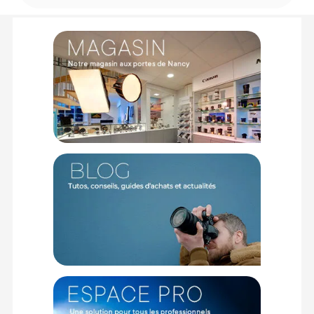
amovible de ce système redéfinit la qualité visuelle
embarquée sur vos machines DIY. Équipée d'un généreux
capteur CMOS 1/2 pouce de 12 mégapixels et d'une optique
très lumineuse ouvrant à f/2.8, elle capture un champ de
vision ultra-large de 159 degrés tout en gérant parfaitement
les passages rapides de l'ombre à la lumière. Vous profitez
ainsi d'un enregistrement au format MP4 d'une fluidité
exemplaire en 4K à 60 images par seconde, idéal pour
sublimer vos "dives" ou vos survols de paysages.
L'intégration native des algorithmes RockSteady 3.0+ et la
compatibilité totale avec Gyroflow vous permettent d'effacer
les tremblements des moteurs pour délivrer des images
cinématiques lisses, prêtes à être exploitées au montage.
Transmission O4 et réactivité chirurgicale
Au cœur du
châssis, l'unité aérienne déploie toute la puissance du
protocole DJI O4 pour maintenir un lien vidéo indéfectible
entre le pilote et son drone. Porté par un encodage H.265
hautement efficace, le signal offre une portée théorique
maximale de 10 kilomètres sous la norme européenne CE,
repoussant l'angoisse de la perte vidéo derrière un obstacle.
Sur un tracé de course ou lors de manœuvres engagées en
freestyle (bando), la moindre fraction de seconde compte. En