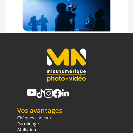
l'associant aux DJI Goggles 3 en mode Course, l'Air Unit fait
chuter la latence à un niveau imperceptible de 20
millisecondes sur un flux haute définition (1080p à 100 ips).
Vos réflexes sont retranscrits instantanément, vous offrant
un contrôle et une confiance absolus.
Conception ultra-compacte et intégration intelligente
Pensé pour ne jamais pénaliser l'équilibre et le rapport
poids/puissance de votre multirotor, le boîtier d'émission
affiche fièrement 5,1 grammes sur la balance pour une
épaisseur de seulement 6 mm. Acceptant une tension
d'entrée de 3,7 à 13,2 volts, il s'alimente directement sur des
batteries 1S à 3S, ce qui le rend compatible avec une
immense variété de configurations, du minuscule cinewhoop
de vol en intérieur jusqu'au drone de freestyle agressif.
Autre avantage majeur sur le terrain : l'intégration d'une
mémoire de stockage de 23 Go directement soudée sur la
carte. Vous ne perdrez plus jamais une session de vol épique
à cause d'une carte mémoire oubliée à la maison.
Vos avantages
Chèques cadeaux
Caractéristiques du module de transmission DJI O4
Parrainage
Wide Air Unit :
Affiliation