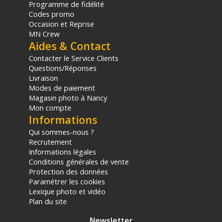
Programme de fidélité
CAMÉRA FPV
Codes promo
Marque : DJI
Occasion et Reprise
Type de capteur : CMOS 1/2 pouce
MN Crew
Pixels effectifs : 12 MP
Aides & Contact
Objectif : Champ de vision de 159 degrés avec ouverture
f/2.8
Contacter le Service Clients
Définition vidéo maximale : 4K à 60 images par seconde
Questions/Réponses
Format d'image : MP4
Livraison
Stabilisation : RockSteady 3.0+ et compatibilité Gyroflow
Modes de paiement
Système amovible : Oui
Magasin photo à Nancy
Mon compte
Dimensions de la caméra : 20,5 x 14 x 20,5 mm
Informations
UNITÉ AÉRIENNE ET TRANSMISSION
Qui sommes-nous ?
Système de transmission : DJI O4
Recrutement
Latence minimale avec Goggles 3 : 20 ms (mode Course,
Informations légales
1080p/100 ips)
Conditions générales de vente
Latence minimale avec Goggles N3 : 24 ms (mode Course,
Protection des données
1080p/100 ips)
Paramétrer les cookies
Latence avec Goggles 2 ou Integra : Inférieure à 35 ms
Lexique photo et vidéo
(1080p/100 ips)
Plan du site
Distance de transmission maximale : 10 kilomètres (norme
CE)
Newsletter