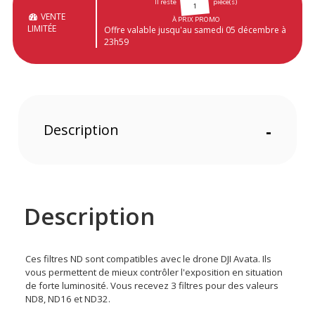
Il reste
pièce(s)
1
VENTE
À PRIX PROMO
LIMITÉE
Offre valable jusqu'au samedi 05 décembre à
23h59
Description
-
Description
Ces filtres ND sont compatibles avec le drone DJI Avata. Ils
vous permettent de mieux contrôler l'exposition en situation
de forte luminosité. Vous recevez 3 filtres pour des valeurs
ND8, ND16 et ND32.