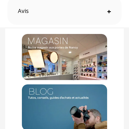
Valeurs ND : ND8 ; ND16 ; ND32
Avis
+
PHYSIQUE
Dimensions (LxH) : 22 x 18mm
Poids : Env. 0,5 grammes (un filtre)
CONTENU DU CARTON :
3x Filtres ND pour DJI Avata (ND8, ND16, ND32)
Offre valable jusqu'au 09-08-2026 inclus.
Code EAN Dji pack de filtres ND pour Avata (ND8, ND16 et
ND32) - Filtre drone - Achat et prix :
6941565937612
Garantie 2 ans
(1) Offre valable jusqu'au 31 Décembre 2030 à partir de 49 euros
d'achat, sur la base d'une expédition Chronopost 24H vers un point
relais situé en France continentale uniquement, valable uniquement
sur les produits de moins de 1m et moins de 20Kg.
(2) Nombre de points Fidélité estimés, hors remises au panier, basé
sur le prix TTC en €, les points seront effectivement calculés dans le
panier.