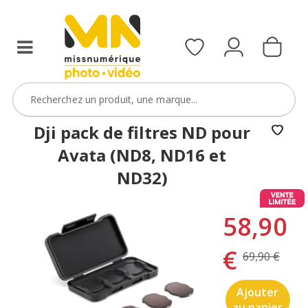
Dji pack de filtres ND pour
Avata (ND8, ND16 et
ND32)
58,90
€
69,90 €
Ajouter
au panier