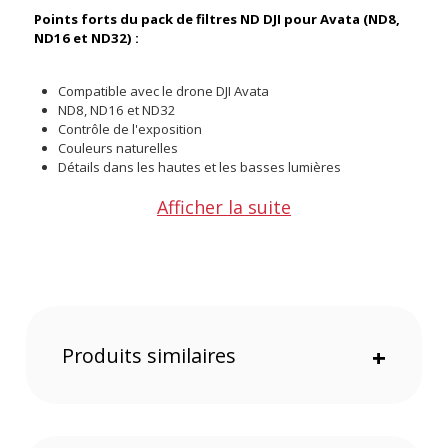
Points forts du pack de filtres ND DJI pour Avata (ND8,
ND16 et ND32) :
Compatible avec le drone DJI Avata
ND8, ND16 et ND32
Contrôle de l'exposition
Couleurs naturelles
Détails dans les hautes et les basses lumières
Afficher la suite
Ces filtres sont conçus avec des matériaux de grande qualité.
Ils réduisent l'exposition ce qui sera d'une grande aide
lorsque vous filmez en plein jour avec votre drone. Les
couleurs sont naturelles et vous capturez un maximum de
détails dans les hautes lumières et dans les ombres. Vous
avez un meilleur contrôle sur vos réglages.
Produits similaires
+
Caractéristiques du pack de filtres ND DJI pour Avata
(ND8, ND16 et ND32) :
PRATIQUE
Compatibilité : DJI Avata