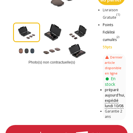
Livraison
(1)
Gratuite
Points
Fidélité
(2)
cumulés
59pts
Dernier
article
Photo(s) non contractuelle(s)
disponible
en ligne
En
stock
préparé
aujourd'hui,
expédié
lundi 10/08
Garantie 2
ans