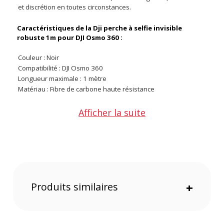
et discrétion en toutes circonstances.
Caractéristiques de la Dji perche à selfie invisible
robuste 1m pour DJI Osmo 360 :
Couleur : Noir
Compatibilité : DJI Osmo 360
Longueur maximale : 1 mètre
Matériau : Fibre de carbone haute résistance
CONTENU DU CARTON
Afficher la suite
1 x Dji perche à selfie invisible robuste 1m pour DJI Osmo 360
Offre valable jusqu'au 07-08-2026 inclus.
Code EAN Dji perche à selfie invisible robuste 1m pour DJI
Osmo 360 - Accessoires action cam - Achat et prix :
6937224111134
Produits similaires
+
Garantie 2 ans
(1) Offre valable jusqu'au 31 Décembre 2030 à partir de 49 euros
d'achat, sur la base d'une expédition Chronopost 24H vers un point