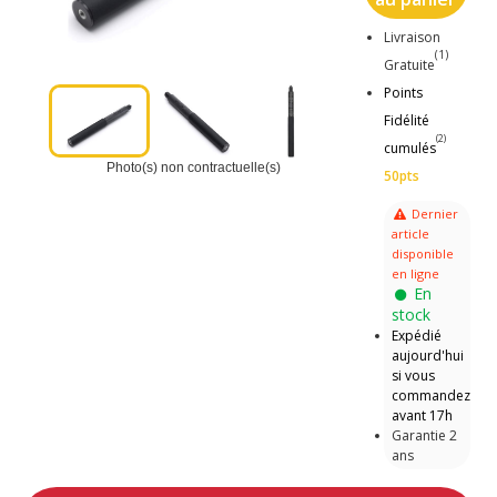
Livraison
(1)
Gratuite
Points
Fidélité
(2)
cumulés
Photo(s) non contractuelle(s)
50pts
Dernier
article
disponible
en ligne
En
stock
Expédié
aujourd'hui
si vous
commandez
avant 17h
Garantie 2
ans