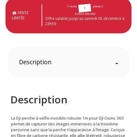
Il reste
pièce(s)
1
VENTE
À PRIX PROMO
LIMITÉE
Offre valable jusqu'au samedi 05 décembre à
23h59
Description
-
Description
La Dji perche à selfie invisible robuste 1m pour DJI Osmo 360
permet de capturer des images immersives à la troisième
personne sans que la perche n’apparaisse à l’image. Conçue
en fibre de carbone résistante, elle allie légèreté, robustesse