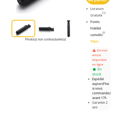
Livraison
(1)
Gratuite
Points
Fidélité
(2)
cumulés
Photo(s) non contractuelle(s)
99pts
Dernier
article
disponible
en ligne
En
stock
Expédié
aujourd'hui
si vous
commandez
avant 17h
Garantie 2
ans