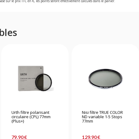
asé sur le prix TTC en €, les points seront effectivement calculés dans le panier.
bles
Urth filtre polarisant
Nisi filtre TRUE COLOR
circulaire (CPL) 77mm
ND variable 1-5 Stops
(Plus+)
77mm
79,90 €
129,90 €