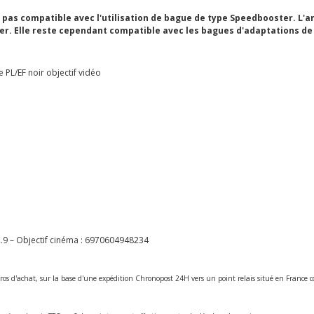
 pas compatible avec l'utilisation de bague de type Speedbooster. L'arr
ller. Elle reste cependant compatible avec les bagues d'adaptations d
L/EF noir objectif vidéo
 – Objectif cinéma :
6970604948234
ros d'achat, sur la base d'une expédition Chronopost 24H vers un point relais situé en Franc