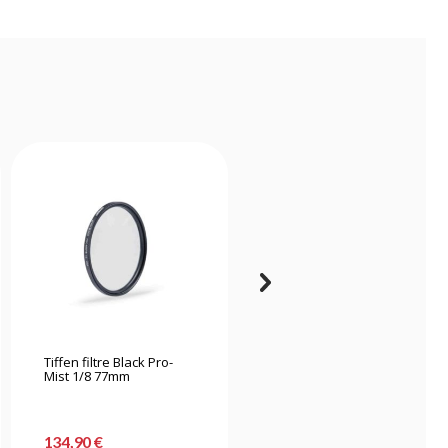
Tiffen filtre Black Pro-
K&f Concept Kit de
Mist 1/8 77mm
nettoyage 15 en 1
134,90 €
31,90 €