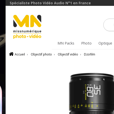
avec le code
Spécialiste Photo Vidéo Audio N°1 en France
ObjectifFiltre5
VOIR L'OFFRE
MN Packs
Photo
Optique
Accueil
›
Objectif photo
›
Objectif vidéo
›
Dzofilm