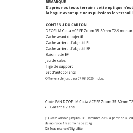
REMARQUE
D'après nos tests terrains cette optique n'est
la bague avant que nous puissions le verroui
CONTENU DU CARTON
DZOFILM Catta ACE FF Zoom 35-80mm T2.9 monture P
Cache avant d'objectif
Cache arrière d'objectif PL
Cache arrière d'objectif EF
Baïonnette EF
Jeu de cales
Tige de support
Set d'autocollants
Offre valable jusqu'au 07-08-2026 inclus.
Code EAN DZOFILM Catta ACE FF Zoom 35-80mm T2.9
Garantie 2 ans
(1) Offre valable jusqu'au 31 Décembre 2030 à partir de 49 eu
de moins de 1m et moins de 20Kg.
(2) Sous réserve d'éligibilité.