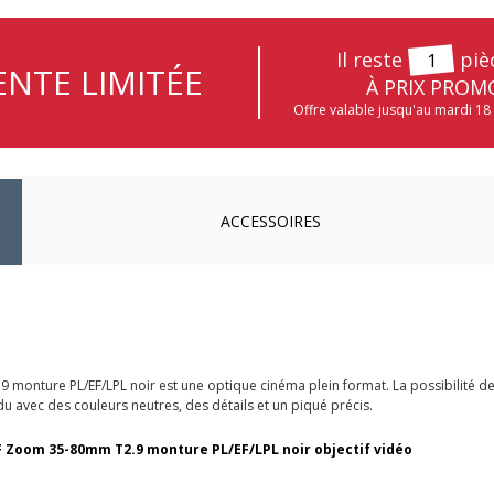
Il reste
piè
1
NTE LIMITÉE
À PRIX PROM
Offre valable jusqu'au mardi 18
ACCESSOIRES
monture PL/EF/LPL noir est une optique cinéma plein format. La possibilité de
du avec des couleurs neutres, des détails et un piqué précis.
FF Zoom 35-80mm T2.9 monture PL/EF/LPL noir objectif vidéo