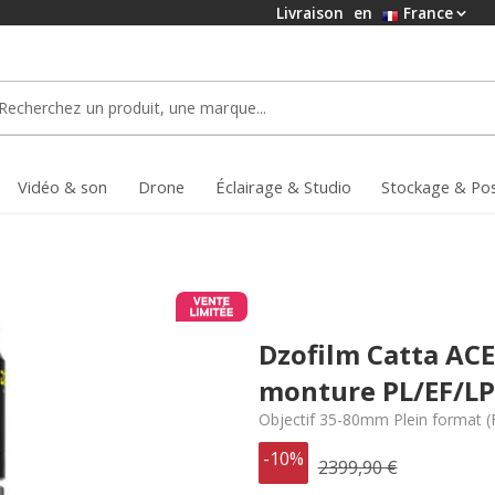
Livraison
en
France
Vidéo & son
Drone
Éclairage & Studio
Stockage & Po
Dzofilm Catta AC
monture PL/EF/LPL
Objectif 35-80mm Plein format 
-10%
2399,90 €