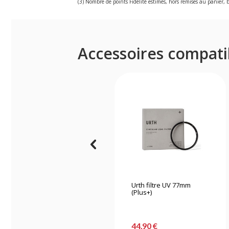
(3) Nombre de points Fidélité estimés, hors remises au panier, b
Accessoires compati
Urth filtre UV 77mm
(Plus+)
44,90 €