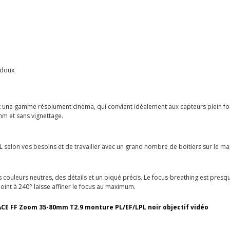
 doux
une gamme résolument cinéma, qui convient idéalement aux capteurs plein for
mm et sans vignettage.
LPL selon vos besoins et de travailler avec un grand nombre de boitiers sur le ma
ouleurs neutres, des détails et un piqué précis. Le focus-breathing est pres
int à 240° laisse affiner le focus au maximum.
ACE FF Zoom 35-80mm T2.9 monture PL/EF/LPL noir objectif vidéo