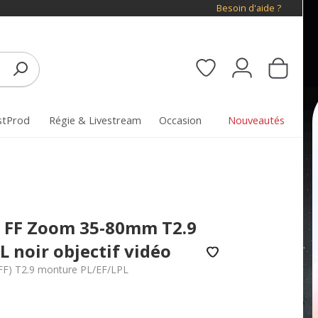
Besoin d'aide ?
stProd
Régie & Livestream
Occasion
Nouveautés
E FF Zoom 35-80mm T2.9
 noir objectif vidéo
(FF) T2.9 monture PL/EF/LPL