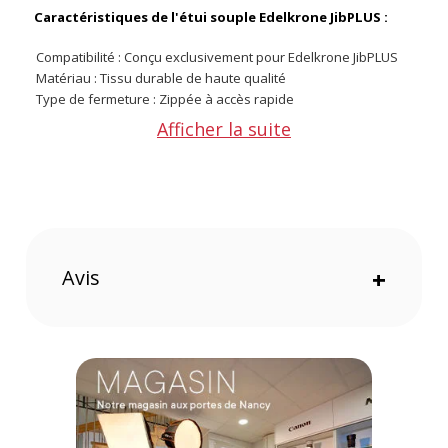
Caractéristiques de l'étui souple Edelkrone JibPLUS :
Compatibilité : Conçu exclusivement pour Edelkrone JibPLUS
Matériau : Tissu durable de haute qualité
Type de fermeture : Zippée à accès rapide
Transport : Sangle de poignet intégrée
Afficher la suite
Protection : Contre la poussière, les rayures et les chocs
légers
CONTENU DU CARTON
1x Étui souple pour Edelkrone JibPLUS
Offre valable jusqu'au 08-08-2026 inclus.
Avis
+
Code EAN Edelkrone étui souple pour JibPLUS - Accessoires
pour trépied - Achat et Prix :
810011812666
Garantie 2 ans
(1) Offre valable jusqu'au 31 Décembre 2030 à partir de 49 euros
d'achat, sur la base d'une expédition Chronopost 24H vers un point
relais situé en France continentale uniquement, valable uniquement
sur les produits de moins de 1m et moins de 20Kg.