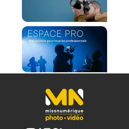
Code EAN Softbox Elinchrom Rotalux GO Strip 30x75cm :
7630006326564
Garantie 2 ans
(1) Offre valable jusqu'au 31 Décembre 2030 à partir de 49 euros
d'achat, sur la base d'une expédition Chronopost 24H vers un point
relais situé en France continentale uniquement, valable uniquement
sur les produits de moins de 1m et moins de 20Kg.
(2) Sous réserve d'éligibilité.
(3) Nombre de points Fidélité estimés, hors remises au panier, basé
sur le prix TTC en €, les points seront effectivement calculés dans le
panier.