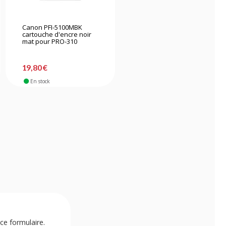
Canon PFI-5100MBK
Canon PFI-5100M
cartouche d'encre noir
cartouche d'encre
mat pour PRO-310
magenta pour PRO-310
19,80 €
19,70 €
En stock
En stock
ce formulaire.