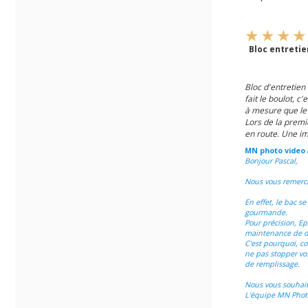
Bloc entreti
Bloc d'entretien
fait le boulot, 
à mesure que le 
Lors de la premi
en route. Une i
MN photo video
Bonjour Pascal,
Nous vous remerci
En effet, le bac s
gourmande.
Pour précision, E
maintenance de dé
C'est pourquoi, c
ne pas stopper vos
de remplissage.
Nous vous souhai
L'équipe MN Phot