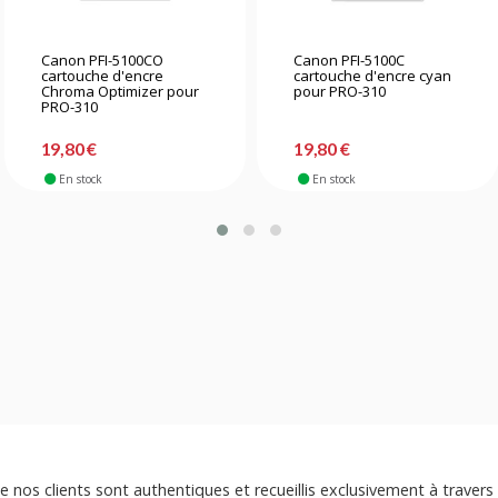
Canon PFI-5100CO
Canon PFI-5100C
cartouche d'encre
cartouche d'encre cyan
Chroma Optimizer pour
pour PRO-310
PRO-310
19,80 €
19,80 €
En stock
En stock
e nos clients sont authentiques et recueillis exclusivement à travers 