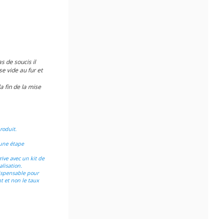
 de soucis il
e vide au fur et
a fin de la mise
roduit.
 une étape
ive avec un kit de
lisation.
dispensable pour
nt et non le taux