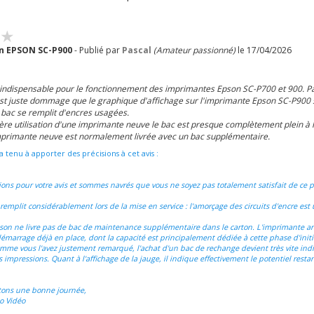
en EPSON SC-P900
- Publié par
Pascal
(Amateur passionné)
le 17/04/2026
 indispensable pour le fonctionnement des imprimantes Epson SC-P700 et 900. Pas
c'est juste dommage que le graphique d'affichage sur l'imprimante Epson SC-P900 s
bac se remplit d'encres usagées.
ère utilisation d'une imprimante neuve le bac est presque complètement plein à l
mprimante neuve est normalement livrée avec un bac supplémentaire.
a tenu à apporter des précisions à cet avis :
ons pour votre avis et sommes navrés que vous ne soyez pas totalement satisfait de ce p
e remplit considérablement lors de la mise en service : l'amorçage des circuits d'encre est
pson ne livre pas de bac de maintenance supplémentaire dans le carton. L'imprimante arr
marrage déjà en place, dont la capacité est principalement dédiée à cette phase d'initia
omme vous l'avez justement remarqué, l'achat d'un bac de rechange devient très vite in
 impressions. Quant à l'affichage de la jauge, il indique effectivement le potentiel resta
tons une bonne journée,
o Vidéo