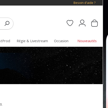
Besoin d'aide ?
stProd
Régie & Livestream
Occasion
Nouveautés
I.