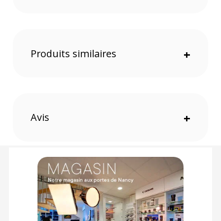
polyvalent, idéal pour les aventures où tout ce dont vous avez
besoin est l'essentiel et un appareil photo.
Le sac est compatible avec les systèmes d'hydratation grâce à
l'orifice pour tubes. Il dispose également de sangles de
compression latérales à dégagement rapide et d'une sangle
de poitrine réglable avec sifflet intégré pour les urgences.
Produits similaires
+
Tout celà pour un confort tout au long de la journée grâce à la
ceinture ergonomique en EVA moulée par injection Soft Flex et
aux bretelles.
​Insert vendu séparemment
Caractéristiques du sac à dos photo F-STOP Loka UL
Malibu noir et bleu :
GENERAL
Avis
+
Hauteur: 55,9cm
Largeur : 31,8cm
Profondeur : 28cm
Volume : 37 Litres
Poids : 1,02kgs
GARANTIE
3 ans