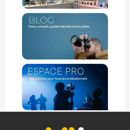
Offre valable jusqu'au 08-08-2026 inclus.
Code EAN F-STOP Loka UL Malibu noir et bleu sac à dos photo :
8114940104338
Garantie 3 ans
(1) Offre valable jusqu'au 31 Décembre 2030 à partir de 49 euros
d'achat, sur la base d'une expédition Chronopost 24H vers un point
relais situé en France continentale uniquement, valable uniquement
sur les produits de moins de 1m et moins de 20Kg.