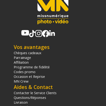
(2) Sous réserve d'éligibilité.
(3) Nombre de points Fidélité estimés, hors remises au panier, basé
sur le prix TTC en €, les points seront effectivement calculés dans le
panier.
Vos avantages
Chèques cadeaux
Parrainage
Affiliation
Programme de fidélité
Codes promo
Occasion et Reprise
MN Crew
Aides & Contact
Contacter le Service Clients
Questions/Réponses
Livraison