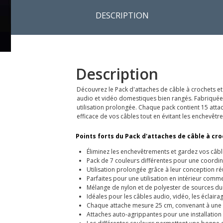
DESCRIPTION
Description
Découvrez le Pack d'attaches de câble à crochets e
audio et vidéo domestiques bien rangés. Fabriquées
utilisation prolongée. Chaque pack contient 15 attac
efficace de vos câbles tout en évitant les enchevêtr
Points forts du Pack d'attaches de câble à cro
Éliminez les enchevêtrements et gardez vos câbl
Pack de 7 couleurs différentes pour une coordina
Utilisation prolongée grâce à leur conception réu
Parfaites pour une utilisation en intérieur comm
Mélange de nylon et de polyester de sources dura
Idéales pour les câbles audio, vidéo, les éclairag
Chaque attache mesure 25 cm, convenant à une 
Attaches auto-agrippantes pour une installation e