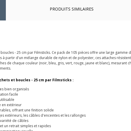
PRODUITS SIMILAIRES
t boucles - 25 cm par Filmsticks. Ce pack de 105 pièces offre une large gamme 
 à partir d'un mélange durable de nylon et de polyester, ces attaches résisten
hes de chaque couleur (noir, bleu, gris, vert, rouge, jaune et blanc), mesurant
ements.
chets et boucles - 25 cm par Filmsticks :
es bien organisés
tion facile
tilisable
e en extérieur
bles, offrant une finition solide
es extérieurs, les câbles d'enceintes et les rallonges
variété de câbles
t un retrait simples et rapides