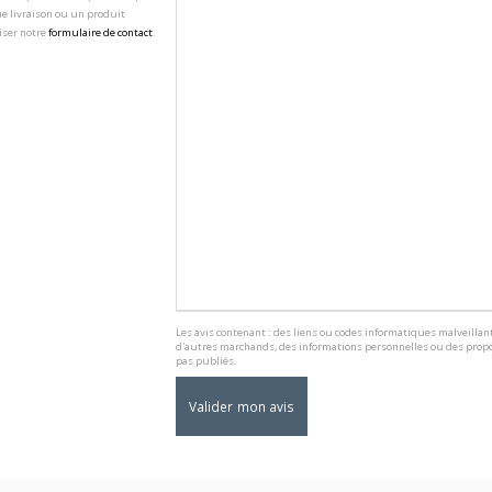
e livraison ou un produit
iser notre
formulaire de contact
.
Les avis contenant : des liens ou codes informatiques malveillant
d'autres marchands, des informations personnelles ou des propo
pas publiés.