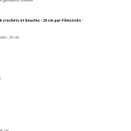
rganisation visuelle
 crochets et boucles - 25 cm par Filmsticks :
cles - 25 cm
c
 25 cm