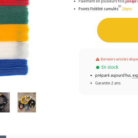
Paiement en plusieurs fois
jusqu'
(2)
Points Fidélité cumulés
20pts
Derniers articles dispo
En stock
préparé aujourd'hui,
ex
Garantie 2 ans