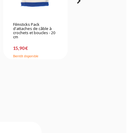
Filmsticks Pack
Filmsticks Tournevis à
d'attaches de câble à
poignée en T - Longueur
crochets et boucles - 20
standard en noir
cm
15,90 €
21,90 €
Bientôt disponible
Sur commande fabricant