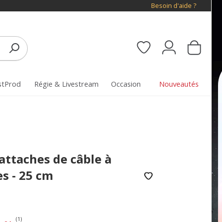
Besoin d'aide ?
stProd
Régie & Livestream
Occasion
Nouveautés
attaches de câble à
s - 25 cm
(1)