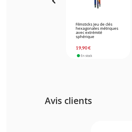
Filmsticks Jeu de clés
hexagonales métriques
avec extrémité
sphérique
19,90 €
En stock
Avis clients