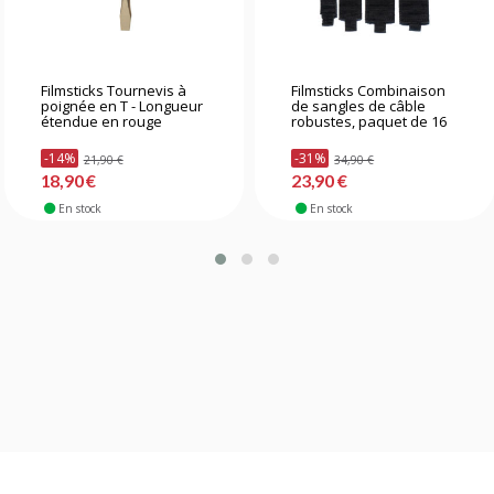
Filmsticks Tournevis à
Filmsticks Combinaison
poignée en T - Longueur
de sangles de câble
étendue en rouge
robustes, paquet de 16
-14%
-31%
21,90 €
34,90 €
18,90 €
23,90 €
En stock
En stock