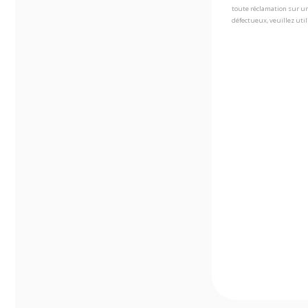
toute réclamation sur un
défectueux, veuillez util