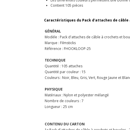
Les différentes couleurs permettent une bonne o
Contient 105 pièces
Caractéristiques du Pack d'attaches de câble à
GÉNÉRAL
Modèle :
Pack d'attaches de câble à crochets et bou
Marque : Filmsticks
Référence : FHOOKLOOP-25
TECHNIQUE
Quantité : 105 attaches
Quantité par couleur : 15
Couleurs : Noir, Bleu, Gris, Vert, Rouge Jaune et Blan
PHYSIQUE
Matériaux : Nylon et polyester mélangé
Nombre de couleurs : 7
Longueur : 25 cm
CONTENU DU CARTON
1x Pack d'attaches de câble à crochets et boucles -