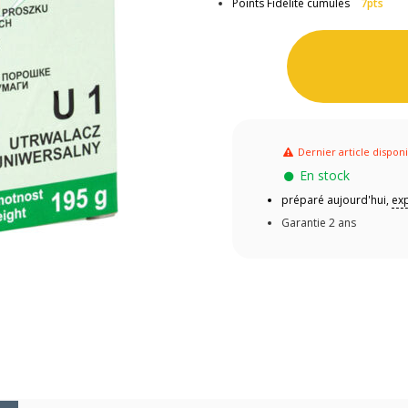
Points Fidélité cumulés
7pts
Dernier article dispon
En stock
préparé aujourd'hui,
exp
Garantie 2 ans