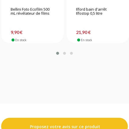
Bellini Foto Ecofilm 500
Ilford bain d'arrêt
mL révélateur de films
Ilfostop 0,5 litre
9,90 €
21,90 €
En stock
En stock
Proposez votre avis sur ce produit