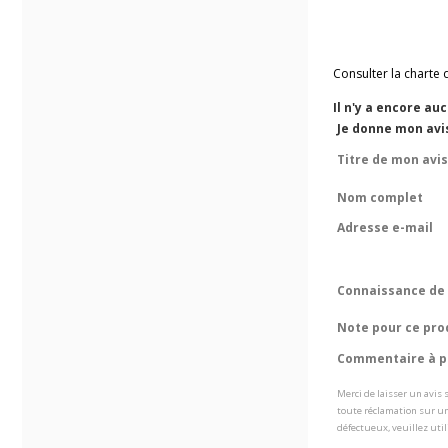
Consulter la charte 
Il n'y a encore au
Je donne mon avis
Titre de mon avis
Nom complet
Adresse e-mail
Connaissance de 
Note pour ce pro
Commentaire à pr
Merci de laisser un avis
toute réclamation sur un
défectueux, veuillez util