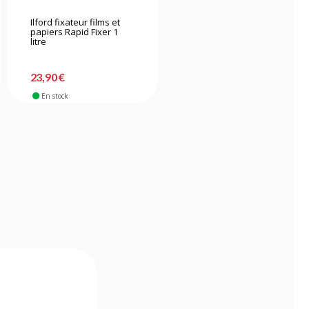
Ilford fixateur films et
Kodak révélateur films
papiers Rapid Fixer 1
en poudre D76 1 litre
litre
23,90 €
9,90 €
En stock
En stock