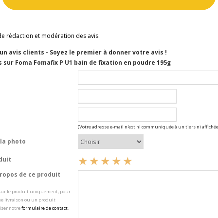
de rédaction et modération des avis.
cun avis clients - Soyez le premier à donner votre avis !
 sur Foma Fomafix P U1 bain de fixation en poudre 195g
(Votre adresse e-mail n'est ni communiquée à un tiers ni affichée
la photo
duit
opos de ce produit
 sur le produit uniquement, pour
e livraison ou un produit
iser notre
formulaire de contact
.