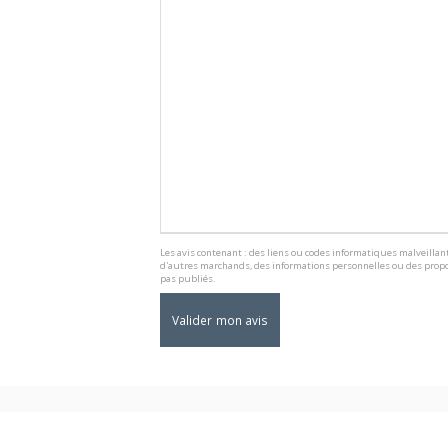
Les avis contenant : des liens ou codes informatiques malveillant
d'autres marchands, des informations personnelles ou des propo
pas publiés.