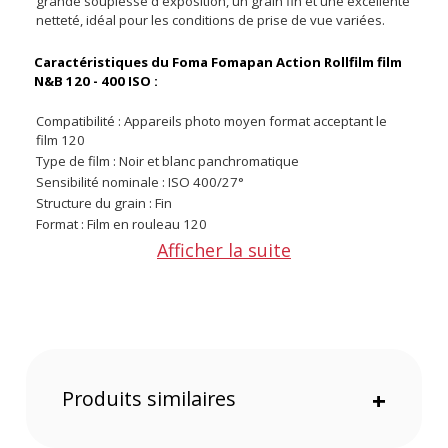
grande souplesse d'exposition, un grain fin et une excellente
netteté, idéal pour les conditions de prise de vue variées.
Caractéristiques du Foma Fomapan Action Rollfilm film
N&B 120 - 400 ISO :
Compatibilité : Appareils photo moyen format acceptant le
film 120
Type de film : Noir et blanc panchromatique
Sensibilité nominale : ISO 400/27°
Structure du grain : Fin
Format : Film en rouleau 120
Latitude de pose : Large, avec bonne tolérance à la
Afficher la suite
surexposition et sous-exposition
CONTENU DU CARTON
1 x Foma Fomapan Action Rollfilm film N&B 120 - 400 ISO
Offre valable jusqu'au 09-08-2026 inclus.
Produits similaires
+
Code EAN Foma Fomapan Action Rollfilm film N&B 120 - 400
ISO - Pellicule photo - Achat et Prix :
8593346115610
Garantie 2 ans