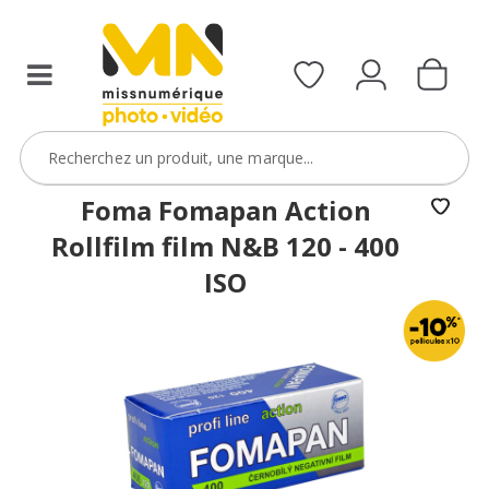
photo
achetées
avec
le
code
PELLICULE10
VOIR L'OFFRE
Foma Fomapan Action
Rollfilm film N&B 120 - 400
ISO