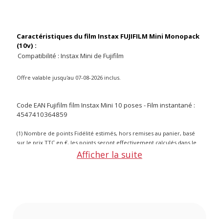
Caractéristiques du film Instax FUJIFILM Mini Monopack
(10v) :
Compatibilité : Instax Mini de Fujifilm
Offre valable jusqu'au 07-08-2026 inclus.
Code EAN Fujifilm film Instax Mini 10 poses - Film instantané :
4547410364859
(1) Nombre de points Fidélité estimés, hors remises au panier, basé
sur le prix TTC en €, les points seront effectivement calculés dans le
panier.
Afficher la suite