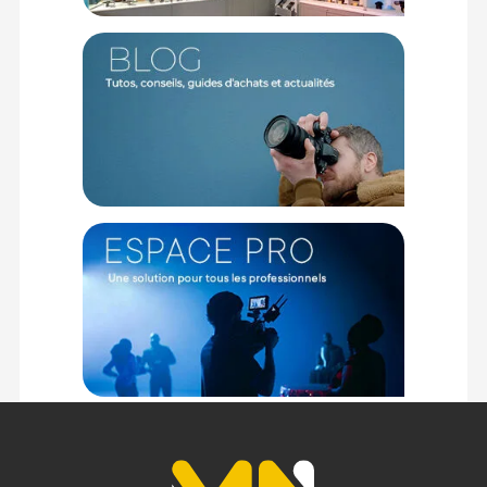
Visée
Le viseur interchangeable de 9.44 millions de points fournit
une visualisation lumineuse et confortable ; l'écran LCD tactile
3,5" est inclinable sur 3 axes et vous permet de réaliser des
photos jusqu'alors impossibles...
Caractéristiques de l'hybride moyen-format Fujifilm
GFX-100 II nu :
CAPTEUR
Monture : Fujifilm G
Format : Moyen-format
Résolution: 102 mégapixels (11648 x 8736)
Ratio d'aspect : 1: 1, 3: 2, 4: 3, 5: 4, 7: 6, 16: 9, 65:24
Type : CMOS
Taille du capteur : 43,8 x 32,9 mm
Format de fichier image : DNG, JPEG, TIFF
Profondeur : 16 bits
Stabilisation d'image : Sur 5 axes
EXPOSITION
Sensibilité ISO : Auto, 100 à 12800 (étendu: 50 à 102400)