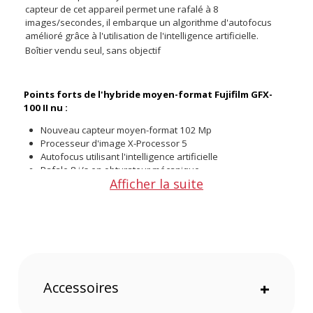
capteur de cet appareil permet une rafalé à 8
images/secondes, il embarque un algorithme d'autofocus
amélioré grâce à l'utilisation de l'intelligence artificielle.
Boîtier vendu seul, sans objectif
Points forts de l'hybride moyen-format Fujifilm GFX-
100 II nu :
Nouveau capteur moyen-format 102 Mp
Processeur d'image X-Processor 5
Autofocus utilisant l'intelligence artificielle
Rafale 8 i/s en obturateur mécanique
Afficher la suite
Stabilisation d'image sur 5 axes
Vidéo 4K60 4:2:2 ProRes
Viseur OLED interchangeable 9.44 millions de points
Écran LCD tactile 3.5 pouces 2.36 millions de pixels
Possibilité de partager ses images directement avec le
boîtier
Mode Pixel Shift Combiner pour une image de 400 Mp.
Nouvelle émulation de film Real Ace
Accessoires
+