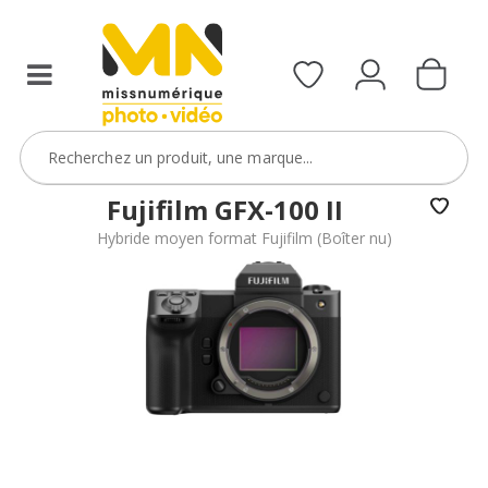
reflex,
compact,
bridge
ou
étanche)
avec
le
code
Fujifilm GFX-100 II
BoitierBatterie5
Hybride moyen format Fujifilm (Boîter nu)
VOIR L'OFFRE