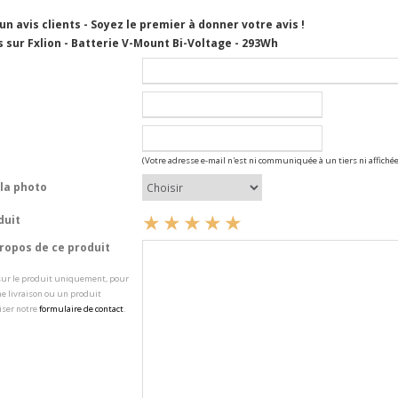
cun avis clients - Soyez le premier à donner votre avis !
 sur Fxlion - Batterie V-Mount Bi-Voltage - 293Wh
(Votre adresse e-mail n'est ni communiquée à un tiers ni affichée
la photo
duit
opos de ce produit
 sur le produit uniquement, pour
e livraison ou un produit
iser notre
formulaire de contact
.