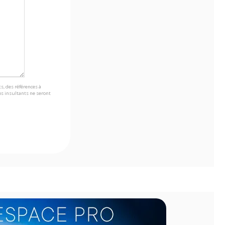
s, des références à
s insultants ne seront