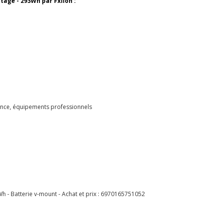
tage - 293Wh par Fxlion :
sance, équipements professionnels
h - Batterie v-mount - Achat et prix :
6970165751052