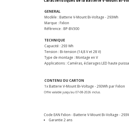
Caractéristiques de la Batterie V-Mount Bi-Vol
GENERAL
Modèle : Batterie V-Mount Bi-Voltage - 293Wh
Marque : Fxlion
Référence : BP-BV300
TECHNIQUE
Capacité : 293 Wh
Tension : Bi-tension (14,8 V et 28 V)
Type de montage : Montage en V
Applications : Caméras, éclairages LED haute puis
CONTENU DU CARTON
1x Batterie V-Mount Bi-Voltage - 293Wh par Fxlion
Offre valable jusqu'au 07-08-2026 inclus.
Code EAN Fxlion - Batterie V-Mount Bi-Voltage - 293W
Garantie 2 ans