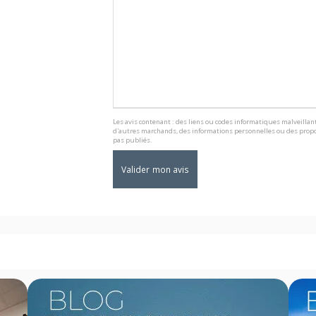
Les avis contenant : des liens ou codes informatiques malveillant
d'autres marchands, des informations personnelles ou des propo
pas publiés.