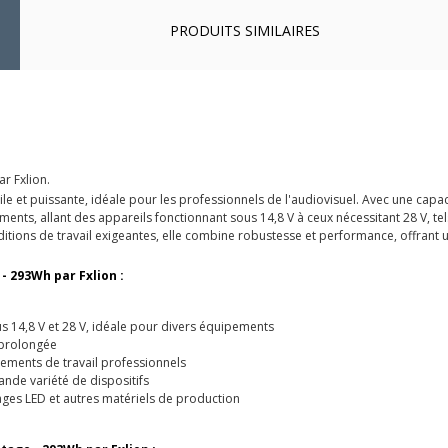
PRODUITS SIMILAIRES
r Fxlion.
tile et puissante, idéale pour les professionnels de l'audiovisuel. Avec une cap
nts, allant des appareils fonctionnant sous 14,8 V à ceux nécessitant 28 V, te
itions de travail exigeantes, elle combine robustesse et performance, offrant une
- 293Wh par Fxlion :
 14,8 V et 28 V, idéale pour divers équipements
 prolongée
ements de travail professionnels
nde variété de dispositifs
ges LED et autres matériels de production