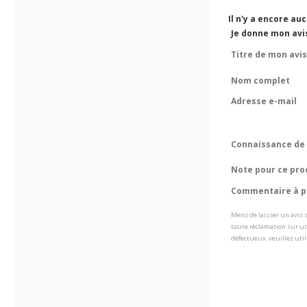
Il n'y a encore au
Je donne mon avis
Titre de mon avis
Nom complet
Adresse e-mail
Connaissance de 
Note pour ce pro
Commentaire à pr
Merci de laisser un avis
toute réclamation sur un
défectueux, veuillez util