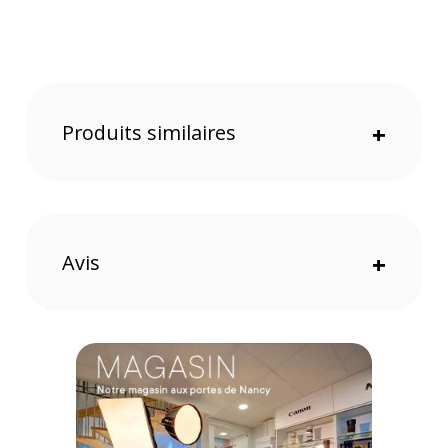
Référence : DC-24ALD
CONTENU DU CARTON :
1 X Fxlion - DC Cable XLR3M/CHOGORI/24V pour Skypower
Offre valable jusqu'au 08-08-2026 inclus.
Produits similaires
+
Code EAN Fxlion - DC Cable XLR3M/CHOGORI/24V pour
Skypower :
6970165757153
Garantie 2 ans
(1) Offre valable jusqu'au 31 Décembre 2030 à partir de 49 euros
d'achat, sur la base d'une expédition Chronopost 24H vers un point
Avis
+
relais situé en France continentale uniquement, valable uniquement
sur les produits de moins de 1m et moins de 20Kg.
(2) Nombre de points Fidélité estimés, hors remises au panier, basé
sur le prix TTC en €, les points seront effectivement calculés dans le
panier.