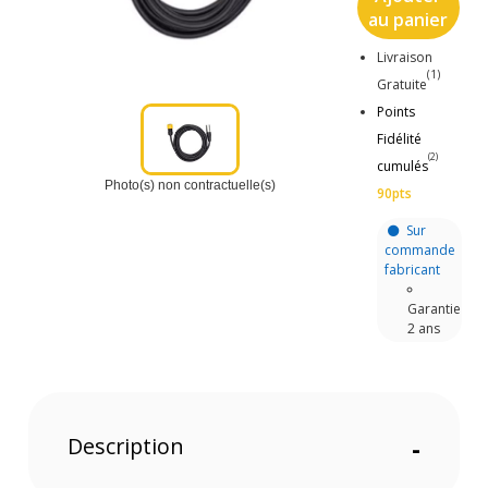
au panier
Livraison
(1)
Gratuite
Points
Fidélité
(2)
cumulés
Photo(s) non contractuelle(s)
90pts
Sur
commande
fabricant
Garantie
2 ans
Description
-