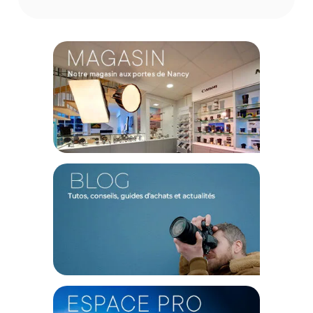
Conception
Ce kit trépied vous accompagne pour les situations les plus
extrêmes. Il peut supporter jusqu'à 25Kg d'équipement. Il
peut donc s'utiliser avec les appareils photo reflex et
hybrides équipés de longs téléobjectifs. Il supporte les
températures extrêmes de -30 à 70 degrés.
Caractéristiques du kit trépied Gitzo Systematic Série 4
à 4 sections :
GÉNÉRAL
Fabricant : Gitzo
Référence : GK4543LS-83LR
CONFIGURATION
Hauteur : 22,5 à 183cm
Charge utile : 28Kg
Nombre de sections : x4
Fixation : 1/4 pouce ; 3/8 pouce
Type de jambes : Monotubes
Angles des jambes : 23 ; 53 ; 86 degrés