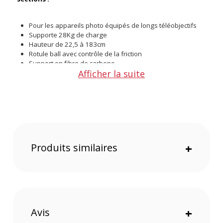
Pour les appareils photo équipés de longs téléobjectifs
Supporte 28Kg de charge
Hauteur de 22,5 à 183cm
Rotule ball avec contrôle de la friction
Support en fibre de carbone
Afficher la suite
Jambes de 4 sections
Configuration
Le trépied est conçu en fibre de carbone. Vous bénéficiez
d'une grande plage de hauteur de 22,5 à 183cm. Le niveau
de stabilité est maximal. Aussi, il sera possible d'ajuster les
angles des jambes à 23, 53 ou 86 degrés.
Produits similaires
+
Rotule
La rotule ball incluse pèse moins de 1Kg mais elle supporte
les équipements lourds. Vous retrouvez un niveau à bulle et
une mollette pour le contrôle de la friction. La rotation
panoramique fonctionne à 360 degrés et elle a un
verrouillage indépendant. Vos mouvements sont fluides et
Avis
+
précis.