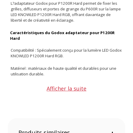
L?adaptateur Godox pour P1200R Hard permet de fixer les
grilles, diffuseurs et portes de grange du P600R sur la lampe
LED KNOWLED P1200R Hard RGB, offrant davantage de
liberté et de créativité en éclairage.
Caractéristiques du Godox adaptateur pour P1200R
Hard
Compatibilité : Spécialement conçu pour la lumière LED Godox
KNOWLED P1200R Hard RGB.
Matériel : matériaux de haute qualité et durables pour une
utilisation durable.
Contenu du carton
Afficher la suite
1x Godox adaptateur pour P1200R Hard
Offre valable jusqu'au 07-08-2026 inclus.
Code EAN Godox adaptateur pour P1200R Hard - adapteur de
boite à lumière - achat et prix :
6952344236215
Garantie 2 ans
Produits similaires