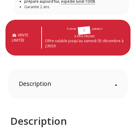
préparé aujourd'hui,
expédié lundi 10/08
Garantie 2 ans
Il reste
pièce(s)
1
VENTE
À PRIX PROMO
LIMITÉE
Offre valable jusqu'au samedi 05 décembre à
23h59
Description
-
Description