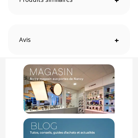
+
(1) Offre valable jusqu'au 31 Décembre 2030 à partir de 49 euros
d'achat, sur la base d'une expédition Chronopost 24H vers un point
relais situé en France continentale uniquement, valable uniquement
sur les produits de moins de 1m et moins de 20Kg.
(2) Sous réserve d'éligibilité.
(3) Nombre de points Fidélité estimés, hors remises au panier, basé
Avis
+
sur le prix TTC en €, les points seront effectivement calculés dans le
panier.