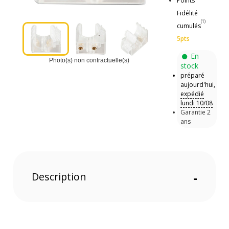
Points
Fidélité
(1)
cumulés
5pts
En
Photo(s) non contractuelle(s)
stock
préparé
aujourd'hui,
expédié
lundi 10/08
Garantie 2
ans
Description
-