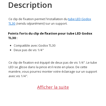
Description
Ce clip de fixation permet l'installation du
tube LED Godox
TL30
(vendu séparément)
sur un support.
Points forts du clip de fixation pour tube LED Godox
TL30 :
Compatible avec Godox TL30
Deux pas de vis 1/4"
Ce clip de fixation est équipé de deux pas de vis 1/4". Le tube
LED se glisse dans la pince et il reste en place. De cette
manière, vous pourrez monter votre éclairage sur un support
avec vis 1/4".
Caractéristiques du clip de fixation pour tube LED
Afficher la suite
Godox TL30 :
PRATIQUE
Compatibilité : Godox TL30
Pas de vis : 2x 1/4"