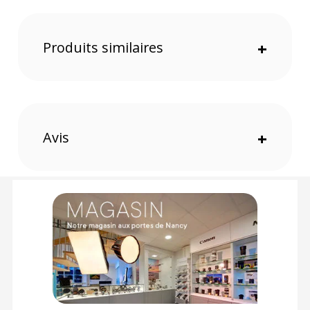
CONTENU DU CARTON
1x Clip de fixation
Produits similaires
+
Offre valable jusqu'au 07-08-2026 inclus.
Code EAN Clip de fixation pour tube LED Godox TL30 :
6952344221570
Garantie 2 ans
Avis
+
(1) Nombre de points Fidélité estimés, hors remises au panier, basé
sur le prix TTC en €, les points seront effectivement calculés dans le
panier.