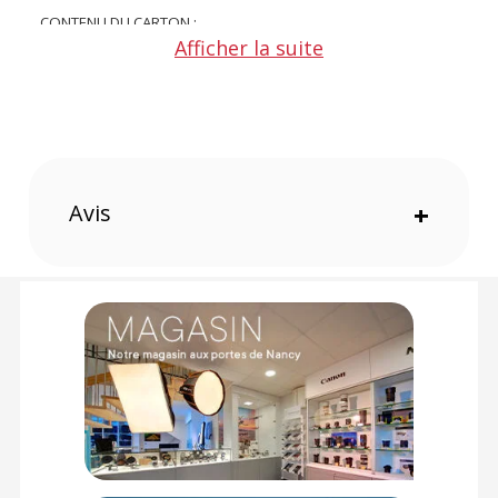
CONTENU DU CARTON :
Afficher la suite
1x Godox diffuseur de remplacement pour AD-S65
Offre valable jusqu'au 07-08-2026 inclus.
Code EAN Godox diffuseur de remplacement pour AD-S65 -
Boite à lumière - Achat et Prix :
8718485915925
Garantie 2 ans
Avis
+
(1) Nombre de points Fidélité estimés, hors remises au panier, basé
sur le prix TTC en €, les points seront effectivement calculés dans le
panier.