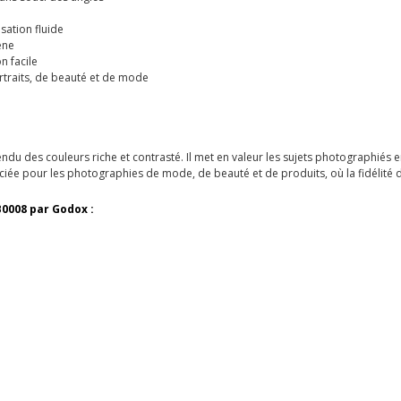
isation fluide
ène
n facile
rtraits, de beauté et de mode
endu des couleurs riche et contrasté. Il met en valeur les sujets photographiés
ciée pour les photographies de mode, de beauté et de produits, où la fidélité de
0008 par Godox :