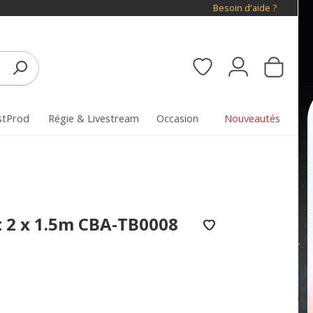
Besoin d'aide ?
stProd
Régie & Livestream
Occasion
Nouveautés
t 2 x 1.5m CBA-TB0008