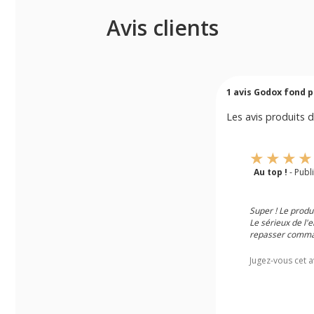
Avis clients
1
avis Godox fond p
Les avis produits d
Au top !
- Publ
Super ! Le produi
Le sérieux de l'e
repasser comman
Jugez-vous cet a