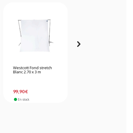
Westcott Fond stretch
Godox fond pliant 2 x
Blanc 2.70 x 3 m
1.5m CBA-PA0008
-9%
34,90 €
99,90 €
31,90 €
En stock
En stock