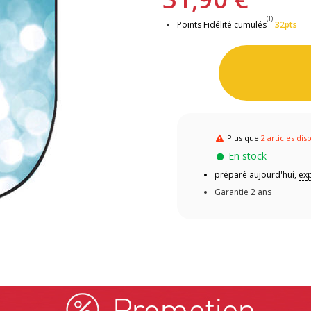
(1)
Points Fidélité cumulés
32pts
Plus que
2 articles dis
En stock
préparé aujourd'hui,
exp
Garantie 2 ans