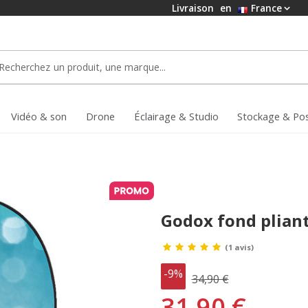
Livraison
en
France
Vidéo & son
Drone
Éclairage & Studio
Stockage & Po
Godox fond plian
(1 avis)
-9%
34,90 €
31,90 €