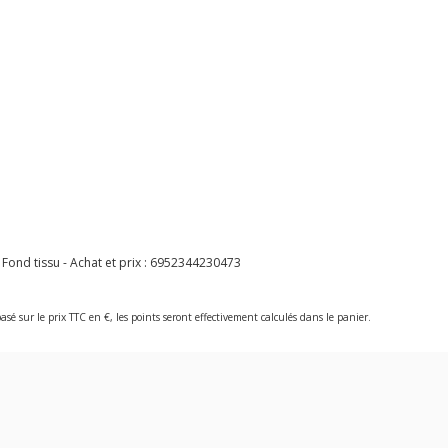
nd tissu - Achat et prix :
6952344230473
asé sur le prix TTC en €, les points seront effectivement calculés dans le panier.