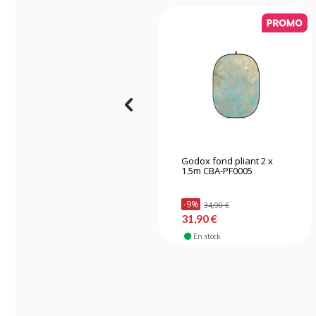
Godox fond pliant 2 x
1.5m CBA-PF0005
-9%
34,90 €
31,90 €
En stock