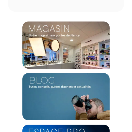
CONTENU DU CARTON
1x Corps de l'accessoire de projection Godox FP-M (Monture
Bowens)
1x Objectif 50°
1x Support de Gobo
1x Assortiment de Gobos
1x Porte-gélatines
1x Sac de transport rigide professionnel
Offre valable jusqu'au 10-08-2026 inclus.
Garantie 2 ans
(1) Offre valable jusqu'au 31 Décembre 2030 à partir de 49 euros
d'achat, sur la base d'une expédition Chronopost 24H vers un point
relais situé en France continentale uniquement, valable uniquement
sur les produits de moins de 1m et moins de 20Kg.
(2) Sous réserve d'éligibilité.
(3) Nombre de points Fidélité estimés, hors remises au panier, basé
sur le prix TTC en €, les points seront effectivement calculés dans le
panier.