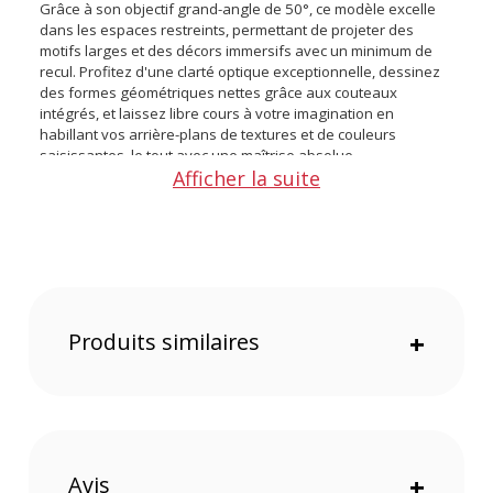
Grâce à son objectif grand-angle de 50°, ce modèle excelle
dans les espaces restreints, permettant de projeter des
motifs larges et des décors immersifs avec un minimum de
recul. Profitez d'une clarté optique exceptionnelle, dessinez
des formes géométriques nettes grâce aux couteaux
intégrés, et laissez libre cours à votre imagination en
habillant vos arrière-plans de textures et de couleurs
saisissantes, le tout avec une maîtrise absolue.
Afficher la suite
Caractéristiques de l'accessoire de projection Godox
FP-M-50 :
Modèle : FP-M-50
Code EAN : 6952344241646
Monture : Bowens (Type S)
Objectif inclus : 50°
Produits similaires
+
Couteaux de cadrage : 4 lames intégrées, ajustables
indépendamment
Rotation de la tête de projection : 360°
Refroidissement : Passif, via système d'aération optimisé
Matériau : Alliage métallique robuste
Accessoires compatibles : Gobos taille Godox, Gélatines,
Avis
+
Diaphragme à iris (optionnel)