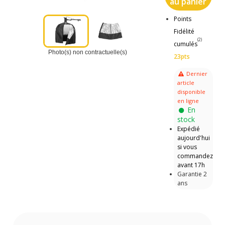
au panier
Points
Fidélité
(2)
cumulés
Photo(s) non contractuelle(s)
23pts
Dernier
article
disponible
en ligne
En
stock
Expédié
aujourd'hui
si vous
commandez
avant 17h
Garantie 2
ans