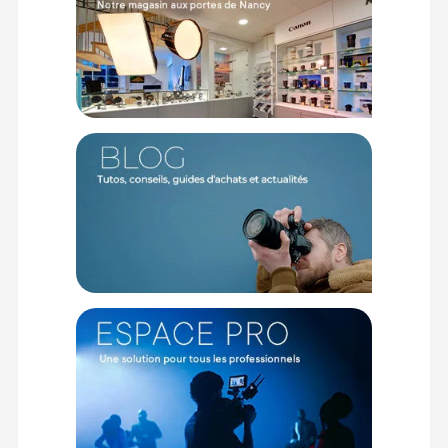
Code EAN Godox Jupe pour CS-85T :
6952344233764
Garantie 2 ans
(1) Sous réserve d'éligibilité.
(2) Nombre de points Fidélité estimés, hors remises au panier, basé
sur le prix TTC en €, les points seront effectivement calculés dans le
panier.