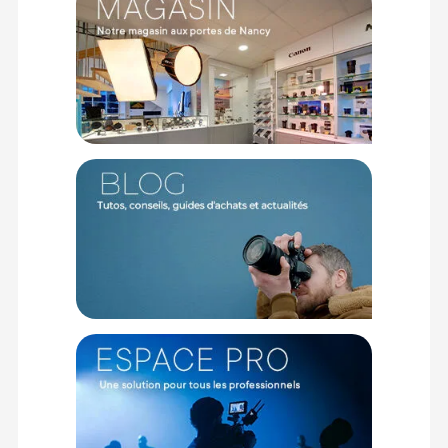
Luminosité et gamme de couleurs exceptionnelle
Le tapis flexible couleur KNOWLED offre une plage de
température de couleur (CCT) étendue, allant de 1 800 K à 10
000 K, pour s'adapter à une variété de scènes et de tons de
peau. Son rapport G/M réglable permet de créer des
ambiances lumineuses dynamiques, essentielles pour des
productions visuelles de haute qualité.
Construction robuste et légèreté
Les LEDs sont conçues pour résister aux flexions et à l'usure,
tandis que la conception protectrice garantit sa durabilité
dans des conditions de travail difficiles. Son corps ultra-
mince, complété par des œillets et du velcro, facilite
l'installation dans des espaces restreints.