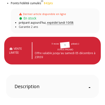
(3)
Points Fidélité cumulés
842pts
Dernier article disponible en ligne
En stock
préparé aujourd'hui,
expédié lundi 10/08
Garantie 2 ans
Il reste
pièce(s)
1
VENTE
À PRIX PROMO
LIMITÉE
Offre valable jusqu'au samedi 05 décembre à
23h59
Description
-