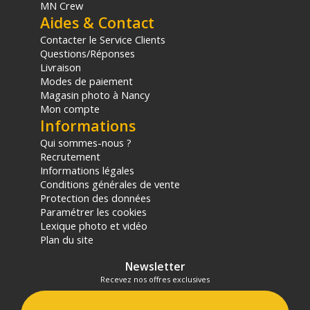
MN Crew
Marque : Godox
Aides & Contact
Référence : F100R
Contacter le Service Clients
Questions/Réponses
TECHNIQUE
Livraison
Alimentation électrique : 100V-240V~50/60Hz
Modes de paiement
Puissance d'entrée du contrôleur : 130 W
Magasin photo à Nancy
CCT : 1800K-10000K
Mon compte
Réglage G/M : -100% - 100%
Informations
Plage de luminosité : 0%-100%
Courbes de gradation : Linéaire, courbe en S, exponentielle,
Qui sommes-nous ?
logarithmique
Recrutement
CRI : Moyenne > 96
Informations légales
Conditions générales de vente
TLCI : Moyenne > 97
Protection des données
Degré de protection du corps lumineux/contrôleur : IP54
Paramétrer les cookies
Méthodes de contrôle : Contrôle DMX512, prise en charge du
Lexique photo et vidéo
protocole RDM / LumenRadio CRMX / Ethernet (prise en
Plan du site
charge du protocole Art-Net et sACN) / Contrôle par
application Bluetooth
Newsletter
Contrôle de la distance par Bluetooth : 30 m
Recevez nos offres exclusives
Port USB-A : Mise à niveau du micrologiciel/ alimentation 5 V -
1,5 A