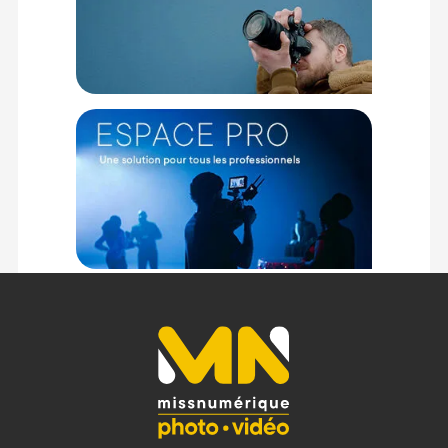
intégré, télécommande et application Godox Light. Ajustez la
luminosité, la température de couleur et d’autres paramètres
sans forcément être à proximité du panneau.
Alimentation
Le panneau LED offre trois options d'alimentation : batterie
NP-F, monture V-Mount (achat en option) et alimentation CC.
Choisissez entre la portabilité d'une batterie au lithium ou la
stabilité et la durabilité de l'alimentation CC.
Caractéristiques du panneau LED Godox LDX100Bi :
Poids : 3,26 Kg
Dimensions : 417 x 468 x 63mm
Sortie adaptateur : 20V CC6A
Puissance totale : max. 120 W
CCT : 2800K-6500K
Plage de luminosité : 0 % à 100 %
Effets Spéciaux : 11
CRI : En moyenne plus ou moins 96
TLCI : En moyenne plus ou moins 96
Canaux : 32 (1-32)