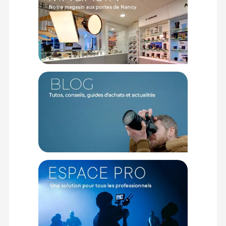
instantanément l'ambiance de votre scène. La gradation
extrêmement fine sur cent niveaux sculpte vos contrastes
avec douceur, tandis que les multiples modes de création
intégrés, incluant les réglages CCT, HSI, GEL et divers effets
FX, s'adaptent à toutes vos directions artistiques.
Connectivité instantanée et pilotage intuitif
L'intégration d'une puce NFC sur le corps de la torche
transforme la préparation de votre plan d'éclairage. Il suffit
d'approcher un smartphone équipé de l'application Godox
Light pour intégrer immédiatement le projecteur à votre
réseau de travail. Cette fluidité de connexion prend tout son
sens lors de la gestion synchronisée de plusieurs sources
lumineuses. L'application mobile dédiée permet de naviguer
rapidement entre vos différentes scènes et d'activer vos
effets spéciaux à distance, vous offrant un contrôle total
sans avoir à quitter l'œilleton de votre caméra.
Polyvalence mécanique et mobilité optimale
Pour modeler la qualité de la lumière à votre convenance, la
façade adopte le standard universel Bowens, vous assurant
une compatibilité native avec une infinité de façonneurs,
boîtes à lumière et réflecteurs. Véritable outil de terrain, le