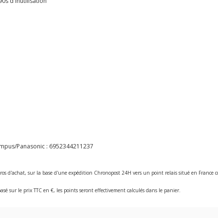
0s d'inutilisation
ympus/Panasonic :
6952344211237
ros d'achat, sur la base d'une expédition Chronopost 24H vers un point relais situé en Franc
asé sur le prix TTC en €, les points seront effectivement calculés dans le panier.