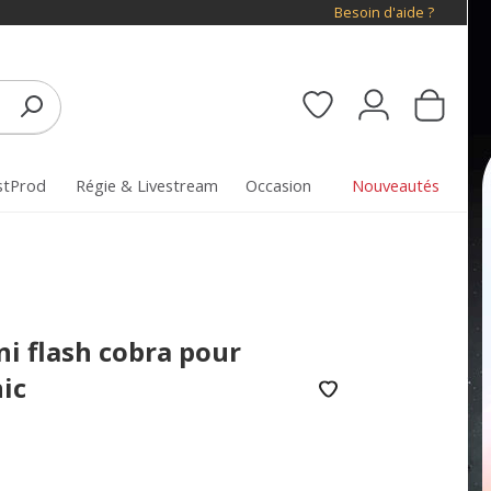
Besoin d'aide ?
stProd
Régie & Livestream
Occasion
Nouveautés
i flash cobra pour
ic