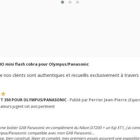
O mini flash cobra pour Olympus/Panasonic
e nos clients sont authentiques et recueillis exclusivement à travers 
 TT 350 POUR OLYMPUS/PANASONIC
- Publié par
Perrier Jean-Pierre
(Expert
ateurs jugent cet avis pertinent
me boitier GX8 Panasonic en complément du Nikon D7200 + un fuji XT1, j'ai co
pus/Panasonic compatible avec mon GX8 Panasonic...
e, bien construit, léger et complet, mes premiers essais assurent une exposition