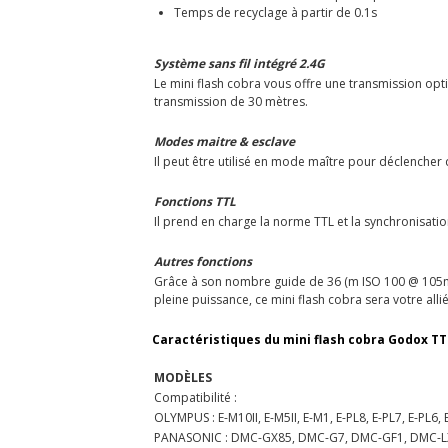
Temps de recyclage à partir de 0.1s
Système sans fil intégré 2.4G
Le mini flash cobra vous offre une transmission opti
transmission de 30 mètres.
Modes maitre & esclave
Il peut être utilisé en mode maître pour déclenche
Fonctions TTL
Il prend en charge la norme TTL et la synchronisatio
Autres fonctions
Grâce à son nombre guide de 36 (m ISO 100 @ 105mm)
pleine puissance, ce mini flash cobra sera votre alli
Caractéristiques du mini flash cobra Godox TT
MODÈLES
Compatibilité :
OLYMPUS : E-M10II, E-M5II, E-M1, E-PL8, E-PL7, E-PL6, 
PANASONIC : DMC-GX85, DMC-G7, DMC-GF1, DMC-