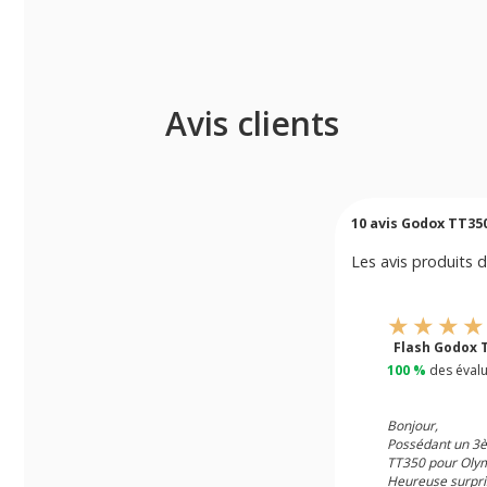
Avis clients
10
avis Godox TT350
Les avis produits d
Flash Godox
100 %
des évalu
Bonjour,
Possédant un 3è
TT350 pour Olym
Heureuse surpris