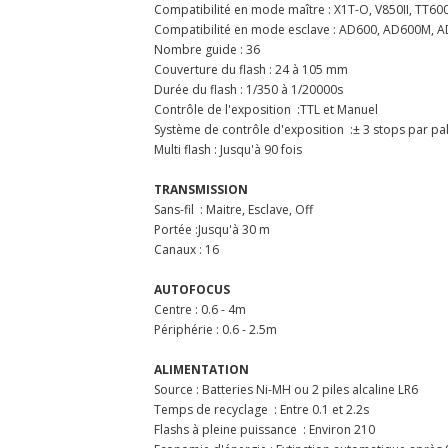
Compatibilité en mode maître :
X1T-O, V850II, TT60
Compatibilité en mode esclave :
AD600, AD600M, AD3
Nombre guide :
36
Couverture du flash :
24 à 105 mm
Durée du flash :
1/350 à 1/20000s
Contrôle de l'exposition :
TTL et Manuel
Système de contrôle d'exposition :
± 3 stops par pa
Multi flash :
Jusqu'à 90 fois
TRANSMISSION
Sans-fil :
Maitre, Esclave, Off
Portée :
Jusqu'à 30 m
Canaux :
16
AUTOFOCUS
Centre :
0.6 - 4m
Périphérie :
0.6 - 2.5m
ALIMENTATION
Source :
Batteries Ni-MH ou 2 piles alcaline LR6
Temps de recyclage :
Entre 0.1 et 2.2s
Flashs à pleine puissance :
Environ 210