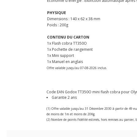
Economie d'énergie :
Extinction automatique après 9
PHYSIQUE
Dimensions :
140 x 62 x 38 mm
Poids :
200g
CONTENU DU CARTON
1x Flash cobra TT350O
1x Pochette de rangement
1x Mini support
1x Manuel en anglais
Offre valable jusqu'au 07-08-2026 inclus.
Code EAN Godox TT350O mini flash cobra pour Ol
Garantie 2 ans
(1) Offre valable jusqu'au 31 Décembre 2030 à partir de 49 eu
de moins de 1m et moins de 20Kg.
(2) Nombre de points Fidélité estimés, hors remises au panier, b