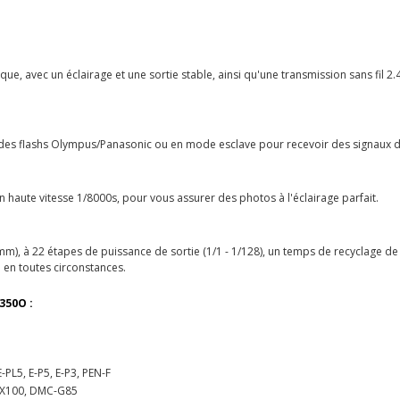
que, avec un éclairage et une sortie stable, ainsi qu'une transmission sans fil 2
r des flashs Olympus/Panasonic ou en mode esclave pour recevoir des signaux 
n haute vitesse 1/8000s, pour vous assurer des photos à l'éclairage parfait.
, à 22 étapes de puissance de sortie (1/1 - 1/128), un temps de recyclage de 0
é en toutes circonstances.
350O :
E-PL5, E-P5, E-P3, PEN-F
LX100, DMC-G85