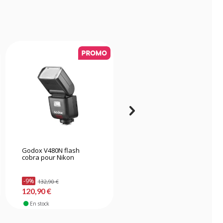
Godox V480N flash
Godox TT350N mini flash
cobra pour Nikon
cobra pour Nikon
-9%
132,90 €
74,90 €
120,90 €
En stock
En stock