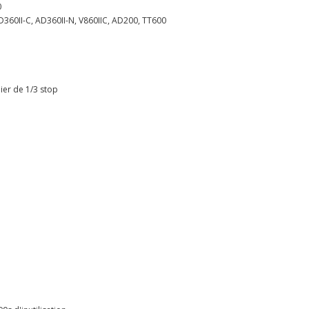
0
60II-C, AD360II-N, V860IIC, AD200, TT600
lier de 1/3 stop