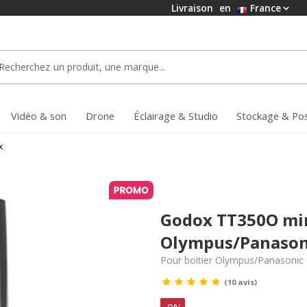
Livraison
en
France
Vidéo & son
Drone
Éclairage & Studio
Stockage & Po
x
Godox TT350O min
Olympus/Panason
Pour boitier Olympus/Panasonic
(10 avis)