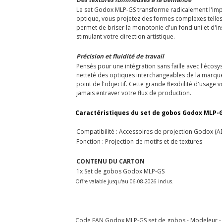
Le set Godox MLP-GS transforme radicalement l'impa
optique, vous projetez des formes complexes telles
permet de briser la monotonie d'un fond uni et d'i
stimulant votre direction artistique.
Précision et fluidité de travail
Pensés pour une intégration sans faille avec l'écos
netteté des optiques interchangeables de la marque,
point de l'objectif. Cette grande flexibilité d'usag
jamais entraver votre flux de production.
Caractéristiques du set de gobos Godox MLP-G
Compatibilité : Accessoires de projection Godox (AD-
Fonction : Projection de motifs et de textures
CONTENU DU CARTON
1x Set de gobos Godox MLP-GS
Offre valable jusqu'au 06-08-2026 inclus.
Code EAN Godox MLP-GS set de gobos - Modeleur - 