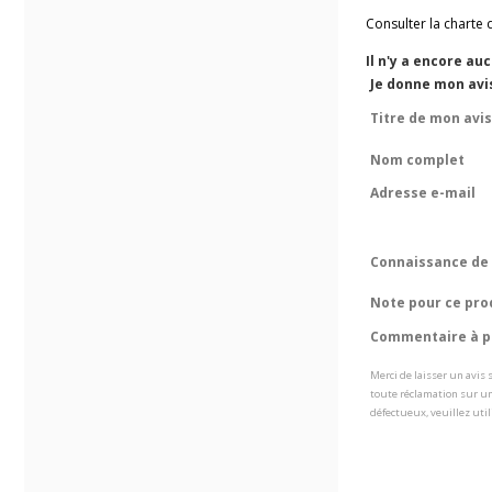
Consulter la charte 
Il n'y a encore au
Je donne mon avi
Titre de mon avis
Nom complet
Adresse e-mail
Connaissance de 
Note pour ce pro
Commentaire à pr
Merci de laisser un avis
toute réclamation sur un
défectueux, veuillez util