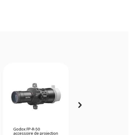
Godox FP-R-50
Profoto Clic Fresnel
accessoire de projection