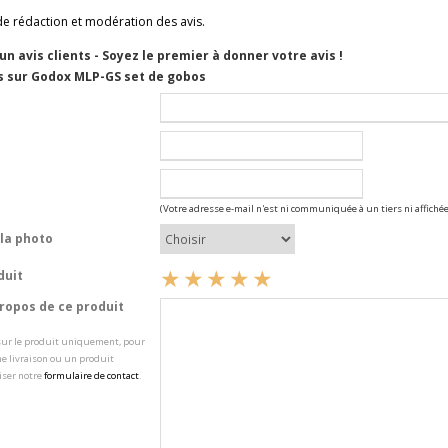
de rédaction et modération des avis.
cun avis clients - Soyez le premier à donner votre avis !
s sur Godox MLP-GS set de gobos
(Votre adresse e-mail n'est ni communiquée à un tiers ni affichée
la photo
duit
opos de ce produit
 sur le produit uniquement, pour
e livraison ou un produit
iser notre
formulaire de contact
.