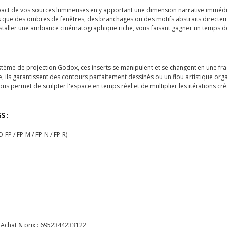
ct de vos sources lumineuses en y apportant une dimension narrative immédiat
 que des ombres de fenêtres, des branchages ou des motifs abstraits directem
nstaller une ambiance cinématographique riche, vous faisant gagner un temps de
ystème de projection Godox, ces inserts se manipulent et se changent en une fr
 ils garantissent des contours parfaitement dessinés ou un flou artistique org
e vous permet de sculpter l'espace en temps réel et de multiplier les itérations 
S :
FP / FP-M / FP-N / FP-R)
Achat & prix :
6952344233122