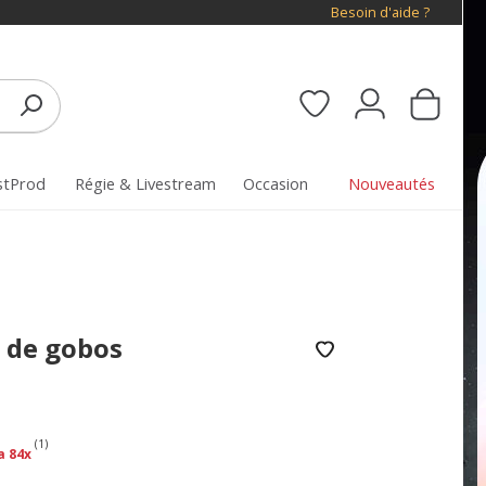
Besoin d'aide ?
stProd
Régie & Livestream
Occasion
Nouveautés
 de gobos
(1)
a 84x