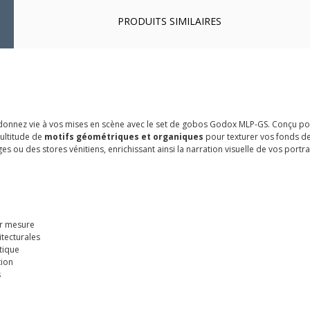
PRODUITS SIMILAIRES
 donnez vie à vos mises en scène avec le set de gobos Godox MLP-GS. Conçu po
multitude de
motifs géométriques et organiques
pour texturer vos fonds de 
s ou des stores vénitiens, enrichissant ainsi la narration visuelle de vos portra
ur mesure
itecturales
tique
tion
s