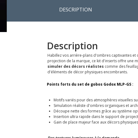
DESCRIPTION
Description
Habillez vos arrière-plans d'ombres captivantes et
projection de la marque, ce kit d'inserts offre une 
simuler des décors réalistes
comme des feuillage
d'éléments de décor physiques encombrants.
Points forts du set de gobos Godox MLP-GS :
Motifs variés pour des atmosphères visuelles s
Simulation réaliste d'ombres organiques et arch
Découpe nette des formes grâce au système op
Insertion ultra rapide dans le support de projec
Gain de place majeur face aux décors physique
Des textures lumineuses à la demande