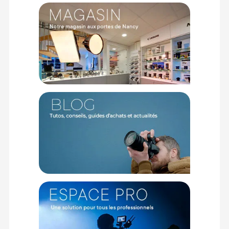
Diamètre : 80 cm
Nombre de surfaces : 5
Forme : Ronde
Pliable : Au tiers pour un rangement optimal
CONTENU DU CARTON
Godox réflecteur 5 en 1 Or, Argent, jaune, Blanc, Transparent
- 80 cm
Offre valable jusqu'au 06-08-2026 inclus.
Code EAN Godox réflecteur 5 en 1 Or, Argent, jaune, Blanc,
Transprent - 80 cm - Réflecteur pliable - Achat et prix :
6952344201275
Garantie 2 ans
(1) Sous réserve d'éligibilité.
(2) Nombre de points Fidélité estimés, hors remises au panier, basé
sur le prix TTC en €, les points seront effectivement calculés dans le
panier.