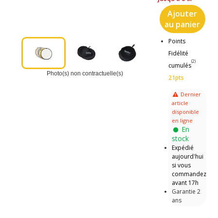
Ajouter
au panier
Points
Fidélité
(2)
cumulés
Photo(s) non contractuelle(s)
21pts
Dernier
article
disponible
en ligne
En
stock
Expédié
aujourd'hui
si vous
commandez
avant 17h
Garantie 2
ans