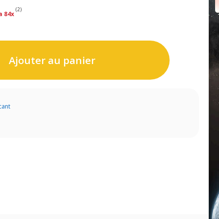
(2)
a 84x
Ajouter au panier
cant