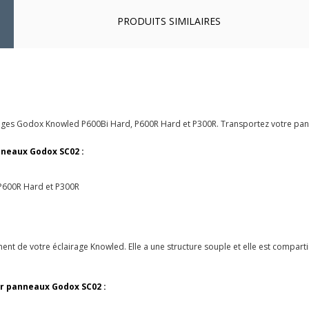
PRODUITS SIMILAIRES
irages Godox Knowled P600Bi Hard, P600R Hard et P300R. Transportez votre pann
nneaux Godox SC02 :
P600R Hard et P300R
cement de votre éclairage Knowled. Elle a une structure souple et elle est comp
ur panneaux Godox SC02 :