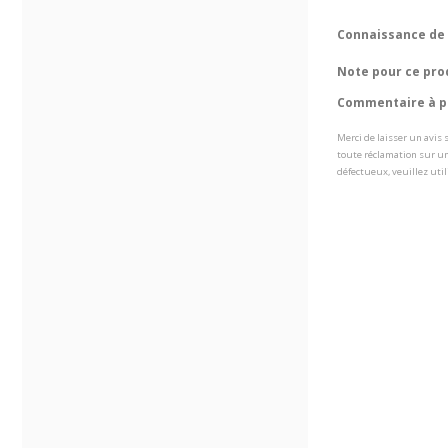
Connaissance de 
Note pour ce pro
Commentaire à pr
Merci de laisser un avis
toute réclamation sur un
défectueux, veuillez util