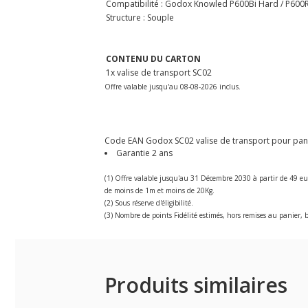
Compatibilité : Godox Knowled P600Bi Hard / P600
Structure : Souple
CONTENU DU CARTON
1x valise de transport SC02
Offre valable jusqu'au 08-08-2026 inclus.
Code EAN Godox SC02 valise de transport pour pannea
Garantie 2 ans
(1) Offre valable jusqu'au 31 Décembre 2030 à partir de 49 eu
de moins de 1m et moins de 20Kg.
(2) Sous réserve d'éligibilité.
(3) Nombre de points Fidélité estimés, hors remises au panier, b
Produits similaires