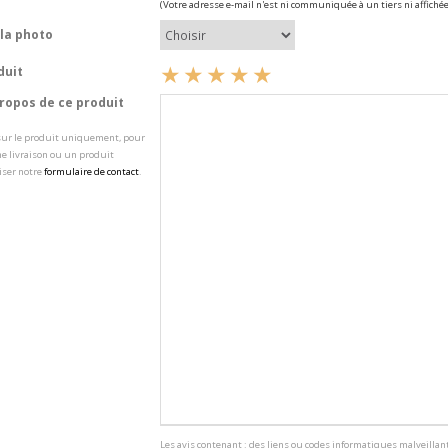
(Votre adresse e-mail n'est ni communiquée à un tiers ni affichée
la photo
duit
opos de ce produit
 sur le produit uniquement, pour
e livraison ou un produit
iser notre
formulaire de contact
.
Les avis contenant : des liens ou codes informatiques malveillant