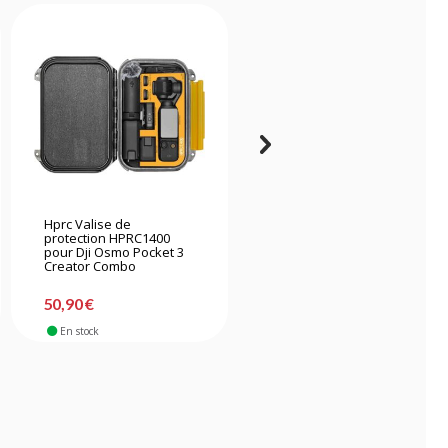
Hprc Valise de
Hprc Malette en Résine
protection HPRC1400
HPRC2700 Avec Mousse
pour Dji Osmo Pocket 3
Creator Combo
-39%
290,90 €
50,90 €
176,90 €
En stock
En stock