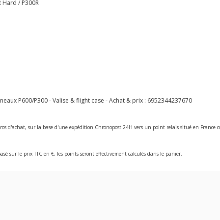
R Hard / P300R
ux P600/P300 - Valise & flight case - Achat & prix :
6952344237670
ros d'achat, sur la base d'une expédition Chronopost 24H vers un point relais situé en Franc
asé sur le prix TTC en €, les points seront effectivement calculés dans le panier.