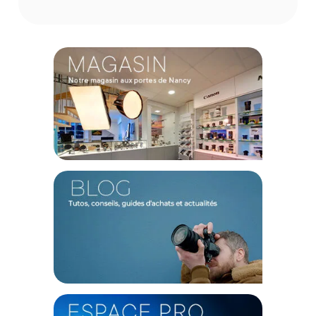
donnant plus de liberté créative. Sa taille de 180 cm amène
un impact visuel important dans le cinéma ou la
photographie. Parfait pour les grandes scènes, il peut
également être utilisé comme éclairage d'appoint de grands
sujets. Le TL180 a une batterie au lithium intégrée permettent
un fonctionnement jusqu’à 160 minutes avec une luminosité
de 100 % sur une charge complète. La production est donc
fiable et sans interruption.
De nombreux réglages disponibles
Soyez créatifs en ajoutant de l'ambiance et de la profondeur
à vos scènes avec le TL180 grâce à ses nombreux réglages
possibles. En effet, sa teinte, sa saturation, et son intensité
sont réglables. 40 gels de couleur sont également prédéfinis.
Affinez également le teint de la peau grâce à sa gamme de
température de couleur allant de 2700K à 6500K.
Plusieurs formes possibles
Avec divers accessoires inclus qui permettent de monter le
tube à de nombreux endroits et avec la direction que vous
souhaitez. De plus, empilez plusieurs lumières ensemble
pour une source plus grande ou créez des motifs
géométriques innovants. Utilisé comme pinceau dans le light