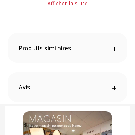
Système de Verrouillage : Vis
Afficher la suite
Référence : 160F
CONTENU DU CARTON :
1 x Godox Trépied 160F
Offre valable jusqu'au 09-08-2026 inclus.
Produits similaires
+
Code EAN Godox Trépied 160F - Achat et Prix - :
6952344226797
Garantie 2 ans
(1) Nombre de points Fidélité estimés, hors remises au panier, basé
Avis
+
sur le prix TTC en €, les points seront effectivement calculés dans le
panier.