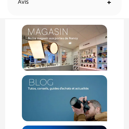
Avis
+
Offre valable jusqu'au 07-08-2026 inclus.
Code EAN Godox UB-010 Boîte parapluie Noir / Blanc 101 cm -
Parapluie - Achat & prix :
6952344205891
Garantie 2 ans
(1) Nombre de points Fidélité estimés, hors remises au panier, basé
sur le prix TTC en €, les points seront effectivement calculés dans le
panier.