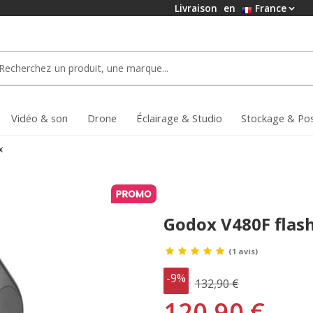
Livraison
en
France
Vidéo & son
Drone
Éclairage & Studio
Stockage & Po
x
Godox V480F flash
(1 avis)
-9%
132,90 €
120,90 €