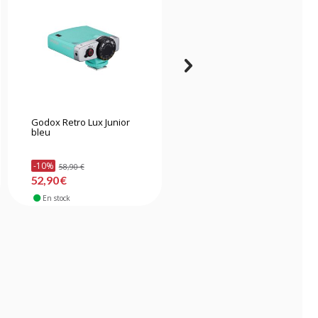
Godox Retro Lux Junior
Godox V480S flash
bleu
cobra pour Sony
-10%
58,90 €
132,90 €
52,90 €
En stock
En stock