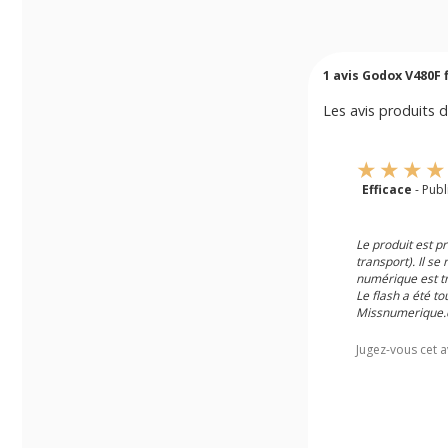
1
avis Godox V480F f
Les avis produits d
Efficace
- Pub
Le produit est p
transport). Il s
numérique est t
Le flash a été t
Missnumerique.co
Jugez-vous cet a