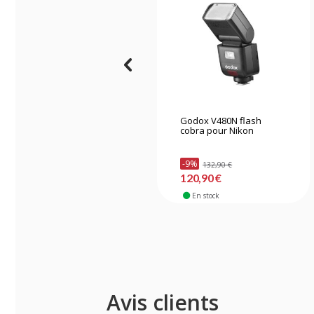
Godox V480N flash
cobra pour Nikon
-9%
132,90 €
120,90 €
En stock
Avis clients