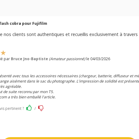
lash cobra pour Fujifilm
e nos clients sont authentiques et recueillis exclusivement à travers 
lié par
Bruce Jno-Baptiste
(Amateur passionné)
le 04/03/2026
résenté avec tous les accessoires nécessaires (chargeur, batterie, diffuseur et
e range aisément dans le sac du photographe. L'impression de solidité est présente
rès agréable.
out de suite reconnu par mon T5.
m a très bien emballé l'article.
vis pertinent ?
/