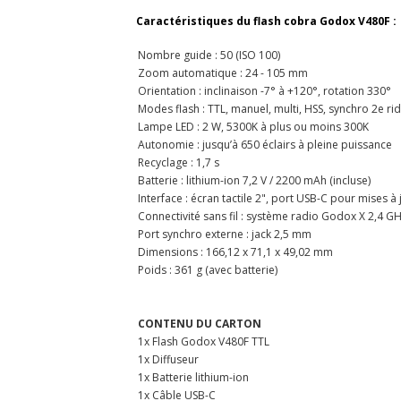
Caractéristiques du flash cobra Godox V480F :
Nombre guide : 50 (ISO 100)
Zoom automatique : 24 - 105 mm
Orientation : inclinaison -7° à +120°, rotation 330°
Modes flash : TTL, manuel, multi, HSS, synchro 2e ri
Lampe LED : 2 W, 5300K à plus ou moins 300K
Autonomie : jusqu’à 650 éclairs à pleine puissance
Recyclage : 1,7 s
Batterie : lithium-ion 7,2 V / 2200 mAh (incluse)
Interface : écran tactile 2", port USB-C pour mises à 
Connectivité sans fil : système radio Godox X 2,4 G
Port synchro externe : jack 2,5 mm
Dimensions : 166,12 x 71,1 x 49,02 mm
Poids : 361 g (avec batterie)
CONTENU DU CARTON
1x Flash Godox V480F TTL
1x Diffuseur
1x Batterie lithium-ion
1x Câble USB-C