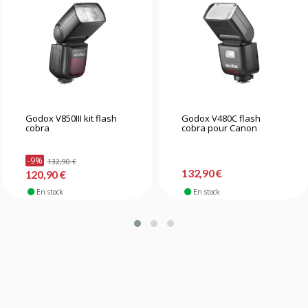
Godox V850III kit flash
Godox V480C flash
cobra
cobra pour Canon
-9%
132,90 €
132,90 €
120,90 €
En stock
En stock