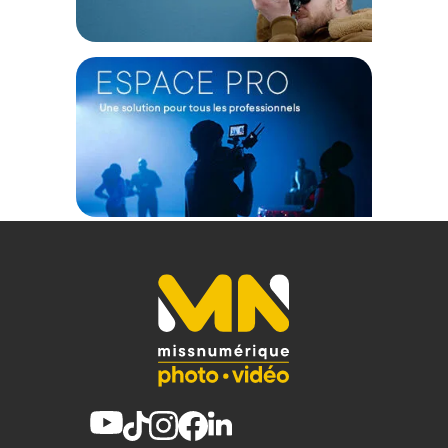
stabilisation logicielle". La caméra HERO 13 Black élève
encore d'un cran cette norme en améliorant les
performances d'AutoBoost HyperSmooth, offrant ainsi une
stabilisation encore meilleure et un recadrage réduit de
l'image. Que vous soyez en vélo, en skate, en skis, en train
de jouer au parc avec vos enfants ou en train de capturer
des clichés spectaculaires en vue subjective de vos animaux
de compagnie, cette caméra garantit que même les images
les plus instables seront incroyablement fluides.
Une autonomie améliorée et plus efficace
La caméra HERO 13 Black allie une performance et une
efficacité redoutable grâce à la batterie Enduro de 1 900 mAh
incluse. Vous pouvez ainsi profiter de 70 minutes
d'enregistrement continu en 5.3K60, notre résolution la plus
élevée, de plus de 60 minutes 30 en 5.3K30 et de plus de
150 minutes d'enregistrement continu en 1080p30. De plus,
grâce à une technologie avancée, la batterie Enduro
améliore également ses performances par temps froid par
rapport aux caméras et batteries GoPro précédentes.
Photo et vidéo HDR
La caméra HERO 13 Black élève la qualité exceptionnelle de