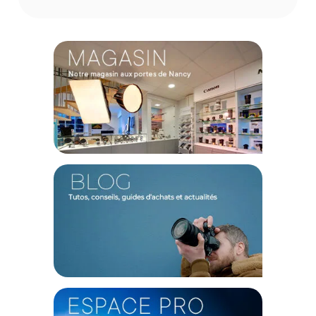
naturel en abaissant le centre de gravité de votre caméra.
Elle absorbe les micro-vibrations et fluidifie les mouvements
de panoramique à main levée pour un rendu cinématique
professionnel. Que vous suiviez un sujet en mouvement ou
que vous capturiez des plans POV (point de vue), vos images
gagnent instantanément en netteté et en lisibilité.
Conception tout-terrain et polyvalente
Fidèle à l'ADN de GoPro, cette poignée est construite à partir
de matériaux composites légers et hautement durables,
capables de résister aux chocs et aux environnements
exigeants. Elle intègre le système de fixation universel
GoPro, permettant de basculer facilement votre caméra
Mission 1 du mode paysage au mode portrait, tout en restant
compatible avec les caissons de protection de la marque.
Caractéristiques de la poignée grip GoPro pour Mission
1
Marque : GoPro
Modèle : Poignée grip (gamme MISSION 1)
Référence fabricant : AGGRP-001
Code EAN : Accessoires caméra sport