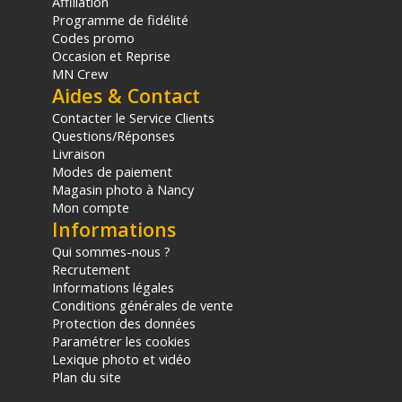
Affiliation
d'achat, sur la base d'une expédition Chronopost 24H vers un point
Programme de fidélité
relais situé en France continentale uniquement, valable uniquement
Codes promo
sur les produits de moins de 1m et moins de 20Kg.
Occasion et Reprise
(2) Sous réserve d'éligibilité.
MN Crew
(3) Nombre de points Fidélité estimés, hors remises au panier, basé
Aides & Contact
sur le prix TTC en €, les points seront effectivement calculés dans le
panier.
Contacter le Service Clients
Questions/Réponses
Livraison
Modes de paiement
Magasin photo à Nancy
Mon compte
Informations
Qui sommes-nous ?
Recrutement
Informations légales
Conditions générales de vente
Protection des données
Paramétrer les cookies
Lexique photo et vidéo
Plan du site