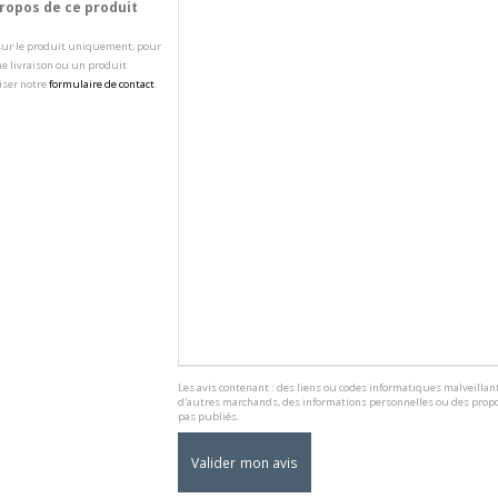
opos de ce produit
 sur le produit uniquement, pour
e livraison ou un produit
iser notre
formulaire de contact
.
Les avis contenant : des liens ou codes informatiques malveillant
d'autres marchands, des informations personnelles ou des propo
pas publiés.