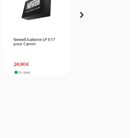
Newell batterie LP-E17
Newell Batterie LP-E6NH
pour Canon
USB-C
24,80 €
39,90 €
En stock
En stock