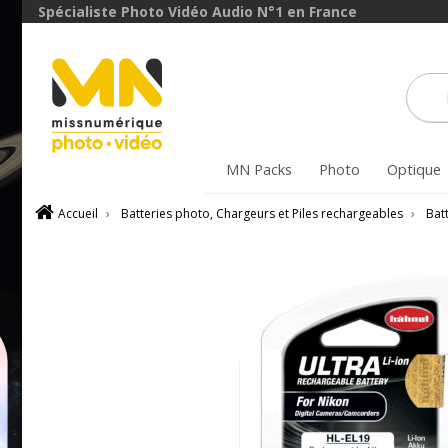
Spécialiste Photo Vidéo Audio N°1 en France
avec le code
BoitierBatterie5
VOIR L'OFFRE
MN Packs
Photo
Optique
Accueil
›
Batteries photo, Chargeurs et Piles rechargeables
›
Bat