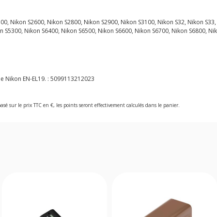
0, Nikon S2600, Nikon S2800, Nikon S2900, Nikon S3100, Nikon S32, Nikon S33,
n S5300, Nikon S6400, Nikon S6500, Nikon S6600, Nikon S6700, Nikon S6800, Ni
e Nikon EN-EL19. :
5099113212023
asé sur le prix TTC en €, les points seront effectivement calculés dans le panier.