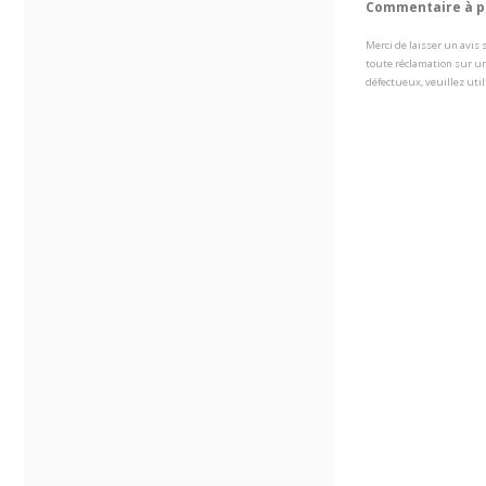
Commentaire à pr
Merci de laisser un avis
toute réclamation sur un
défectueux, veuillez util