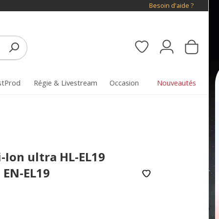
Besoin d'aide ?
stProd
Régie & Livestream
Occasion
Nouveautés
-Ion ultra HL-EL19
 EN-EL19