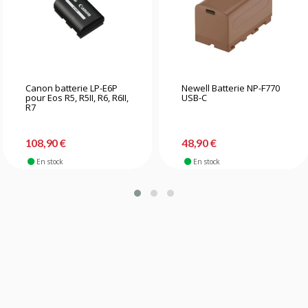
Canon batterie LP-E6P
Newell Batterie NP-F770
pour Eos R5, R5II, R6, R6II,
USB-C
R7
108,90 €
48,90 €
En stock
En stock