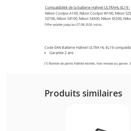
Compatibilité de la batterie Hähnel ULTRAHL-EL19 :
Nikon Coolpix A100, Nikon Coolpix W100, Nikon S250
S3700, Nikon S4100, Nikon S4300, Nikon S5200, Niko
Offre valable jusqu'au 07-08-2026 inclus.
Code EAN Batterie Hähnel ULTRA HL-EL19 compatibl
Garantie 2 ans
(1) Nombre de points Fidélité estimés, hors remises au panier, b
Produits similaires