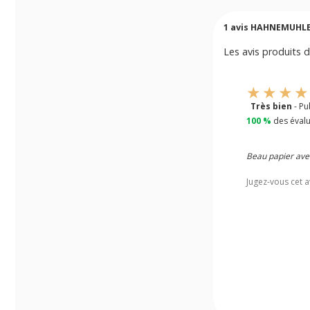
1
avis HAHNEMUHLE P
Les avis produits d
Très bien
- Pu
100 %
des évalu
Beau papier avec
Jugez-vous cet a