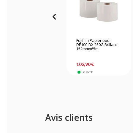
Fujifilm Papier pour
DE100-DX 250G Brillant
152mmx65m
102,90 €
En stock
Avis clients