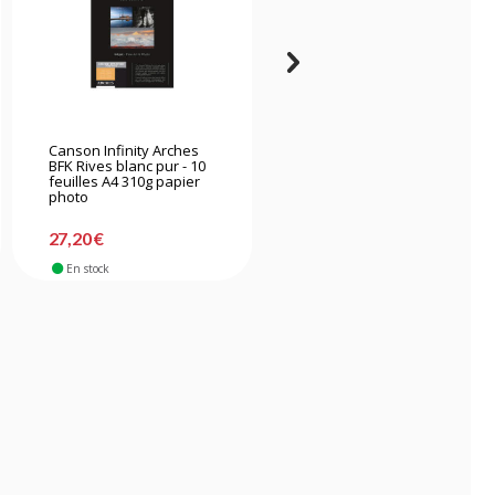
Canson Infinity Arches
Canson Infinity Arches
BFK Rives blanc pur - 10
Aquarelle - 10 feuilles A4
feuilles A4 310g papier
310g papier photo
photo
27,20 €
25,30 €
En stock
En stock