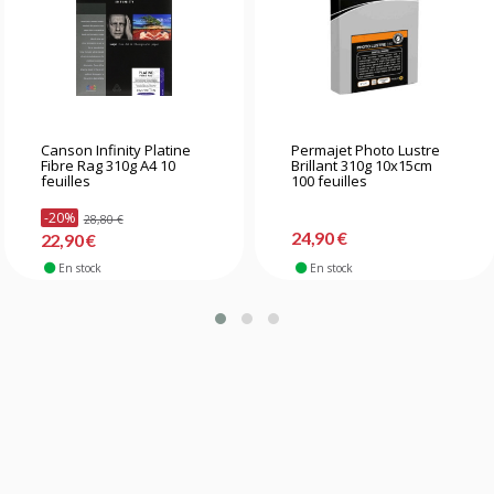
Canson Infinity Platine
Permajet Photo Lustre
Fibre Rag 310g A4 10
Brillant 310g 10x15cm
feuilles
100 feuilles
-20%
28,80 €
24,90 €
22,90 €
En stock
En stock