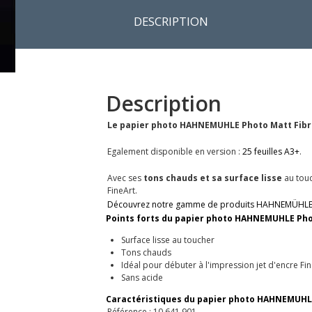
DESCRIPTION
Description
Le papier photo HAHNEMUHLE Photo Matt Fibre 2
Egalement disponible en version :
25 feuilles A3+
.
Avec ses
tons chauds et sa surface lisse
au touc
FineArt.
Découvrez notre gamme de produits HAHNEMÜHLE
Points forts du papier photo HAHNEMUHLE Photo
Surface lisse au toucher
Tons chauds
Idéal pour débuter à l'impression jet d'encre Fi
Sans acide
Caractéristiques du papier photo HAHNEMUHLE P
Référence : 10 641 901