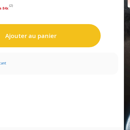
(2)
a 84x
Ajouter au panier
cant