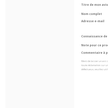
Titre de mon avis
Nom complet
Adresse e-mail
Connaissance de 
Note pour ce pro
Commentaire à pr
Merci de laisser un avis
toute réclamation sur un
défectueux, veuillez util