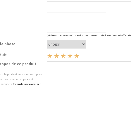
(Votre adresse e-mail n'est ni communiquée à un tiers ni affichée
la photo
duit
opos de ce produit
 sur le produit uniquement, pour
e livraison ou un produit
iser notre
formulaire de contact
.