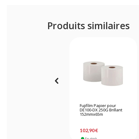
Produits similaires
Fujifilm Papier pour
DE100-DX 250G Brillant
152mmx65m
102,90 €
En stock