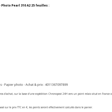
hoto Pearl 310 A2 25 feuilles :
 - Papier photo - Achat & prix :
4011367097899
ros d'achat, sur la base d'une expédition Chronopost 24H vers un point relais situé en Franc
asé sur le prix TTC en €, les points seront effectivement calculés dans le panier.