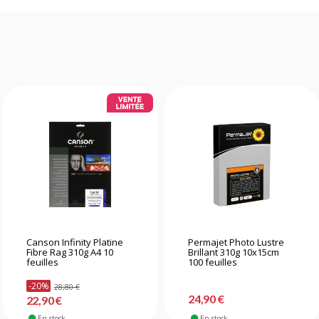
Canson Infinity Platine
Permajet Photo Lustre
Fibre Rag 310g A4 10
Brillant 310g 10x15cm
feuilles
100 feuilles
-20%
28,80 €
24,90 €
22,90 €
En stock
En stock