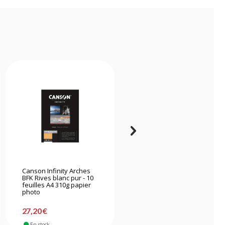
Canson Infinity Arches
Canson Infinity Arches
BFK Rives blanc pur - 10
Aquarelle - 10 feuilles A4
feuilles A4 310g papier
310g papier photo
photo
27,20 €
25,30 €
En stock
En stock