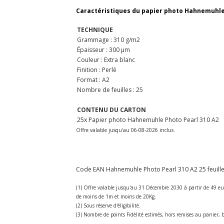
Caractéristiques du papier photo Hahnemuhle P
TECHNIQUE
Grammage : 310 g/m2
Épaisseur : 300 µm
Couleur : Extra blanc
Finition : Perlé
Format : A2
Nombre de feuilles : 25
CONTENU DU CARTON
25x Papier photo Hahnemuhle Photo Pearl 310 A2
Offre valable jusqu'au 06-08-2026 inclus.
Code EAN Hahnemuhle Photo Pearl 310 A2 25 feuilles
(1) Offre valable jusqu'au 31 Décembre 2030 à partir de 49 eu
de moins de 1m et moins de 20Kg.
(2) Sous réserve d'éligibilité.
(3) Nombre de points Fidélité estimés, hors remises au panier, b