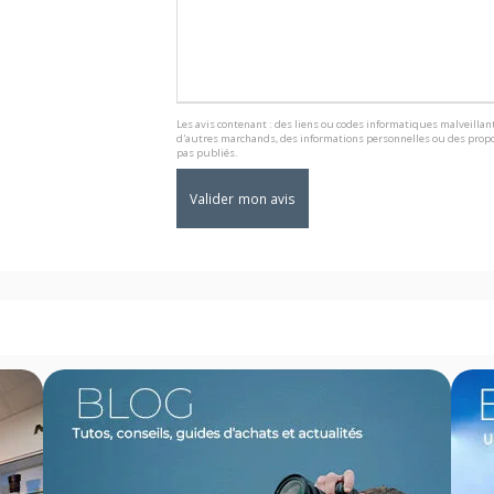
Les avis contenant : des liens ou codes informatiques malveillant
d'autres marchands, des informations personnelles ou des propo
pas publiés.