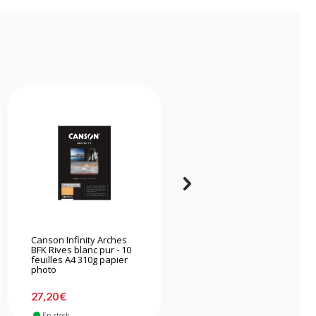
Canson Infinity Arches
Canson Infinity Arches
BFK Rives blanc pur - 10
Aquarelle - 10 feuilles A4
feuilles A4 310g papier
310g papier photo
photo
27,20 €
25,30 €
En stock
En stock