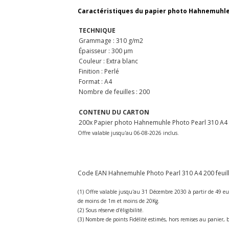
Caractéristiques du papier photo Hahnemuhle P
TECHNIQUE
Grammage : 310 g/m2
Épaisseur : 300 µm
Couleur : Extra blanc
Finition : Perlé
Format : A4
Nombre de feuilles : 200
CONTENU DU CARTON
200x Papier photo Hahnemuhle Photo Pearl 310 A4
Offre valable jusqu'au 06-08-2026 inclus.
Code EAN Hahnemuhle Photo Pearl 310 A4 200 feuille
(1) Offre valable jusqu'au 31 Décembre 2030 à partir de 49 eu
de moins de 1m et moins de 20Kg.
(2) Sous réserve d'éligibilité.
(3) Nombre de points Fidélité estimés, hors remises au panier, b