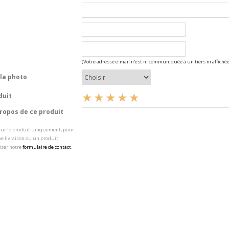
(Votre adresse e-mail n'est ni communiquée à un tiers ni affichée
la photo
duit
opos de ce produit
 sur le produit uniquement, pour
e livraison ou un produit
iser notre
formulaire de contact
.