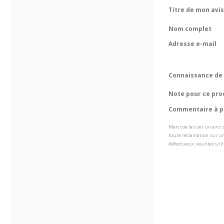
Titre de mon avis
Nom complet
Adresse e-mail
Connaissance de 
Note pour ce pro
Commentaire à pr
Merci de laisser un avis
toute réclamation sur un
défectueux, veuillez util