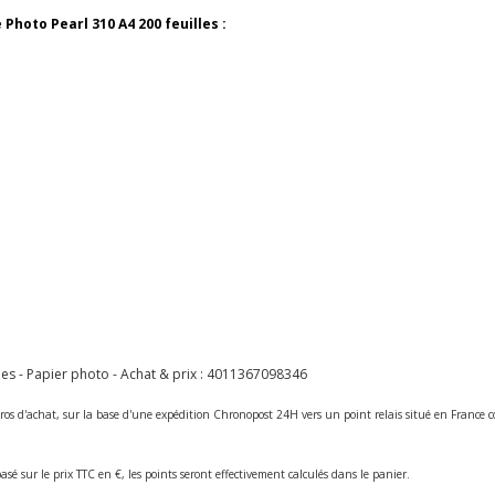
hoto Pearl 310 A4 200 feuilles :
s - Papier photo - Achat & prix :
4011367098346
ros d'achat, sur la base d'une expédition Chronopost 24H vers un point relais situé en Franc
asé sur le prix TTC en €, les points seront effectivement calculés dans le panier.