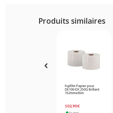
Produits similaires
Fujifilm Papier pour
DE100-DX 250G Brillant
152mmx65m
102,90 €
En stock