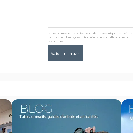
Les avis contenant : des liens ou codes informatiques malveillant
d'autres marchands, des informations personnelles ou des propo
pas publiés.