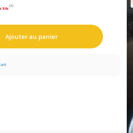
(2)
a 84x
Ajouter au panier
cant