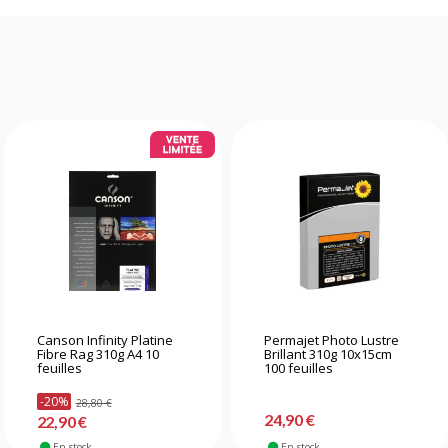
Canson Infinity Platine
Permajet Photo Lustre
Fibre Rag 310g A4 10
Brillant 310g 10x15cm
feuilles
100 feuilles
-20%
28,80 €
24,90 €
22,90 €
En stock
En stock