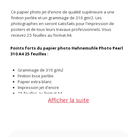
Ce papier photo jet d'encre de qualité supérieure a une
finition perlée et un grammage de 310 gm/2. Les
photographes en seront satisfaits pour l'impression de
posters et de tous leurs travaux professionnels. Vous
recevez 25 feuilles au format A4.
Points forts du papier photo Hahnemuhle Photo Pearl
310 A4 25 feuilles :
Grammage de 310 g/m2
Finition lisse perlée
Papier extra blanc
Impression jet d'encre
25 feuilles au format A4
Afficher la suite
Ce papier en polyéthylène a un couchage microporeux idéal
pour la photo. Il a une surface lisse à finition perlée. Optimisé
pour l'impression jet d'encre, il fournit des résultats de
grande qualité au quotidien.