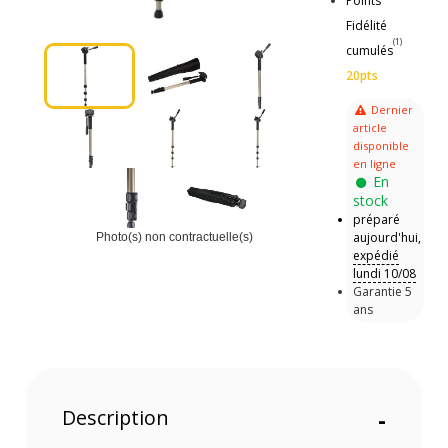
Points
Fidélité
(1)
cumulés
20pts
Dernier
article
disponible
en ligne
En
stock
préparé
aujourd'hui,
Photo(s) non contractuelle(s)
expédié
lundi 10/08
Garantie 5
ans
Description
-