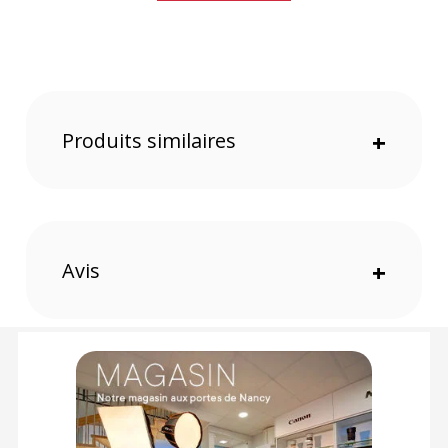
Ce monopode a une hauteur réglable de 61 à 176 cm et il
peut supporter 4 Kg de charge. C'est un support de 4
sections facile à utiliser. Le pied est couvert de caoutchouc
pour améliorer l'adhérence au sol. La rotule a une poignée
qui facilite le mouvement. Vous pouvez orienter votre
appareil photo en paysage ou en portrait. Le niveau à bulle
vous aide à maintenir un cadrage horizontal.
Produits similaires
+
Caractéristiques du monopode Hama Star 78 Mono
Champagne :
PRATIQUE
Charge utile : 4 Kg
Réglage de la hauteur : 61 à 176 cm
Avis
+
Nombre de sections : x4 (dont 3 télescopiques)
Pas de vis : 1/4 pouce
PHYSIQUE
Matériau : Aluminium
Poids : 665 grammes
Coloris : Champagne