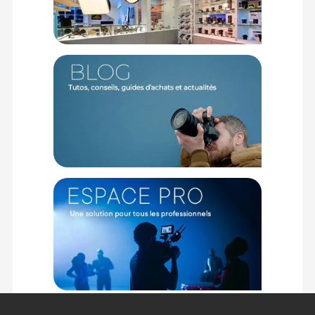
CONTENU DU CARTON
1x Monopode Hama Star 78 Mono
1x Sac de transport
Offre valable jusqu'au 09-08-2026 inclus.
Code EAN Hama Star 78 Mono Champagne - Monopode -
Achat & prix :
4007249041784
Garantie 5 ans
(1) Nombre de points Fidélité estimés, hors remises au panier, basé
sur le prix TTC en €, les points seront effectivement calculés dans le
panier.