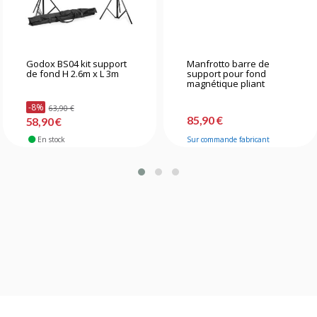
Godox BS04 kit support
Manfrotto barre de
de fond H 2.6m x L 3m
support pour fond
magnétique pliant
-8%
63,90 €
85,90 €
58,90 €
En stock
Sur commande fabricant