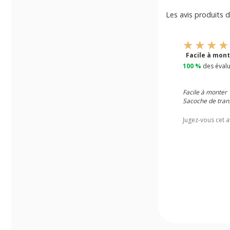
Les avis produits d
Facile à mon
100 %
des évalu
Facile à monter
Sacoche de trans
Jugez-vous cet a