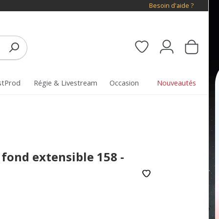
Besoin d'aide ?
stProd
Régie & Livestream
Occasion
Nouveautés
fond extensible 158 -