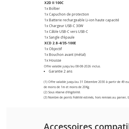
X2D II 100C
1x Boîtier
1x Capuchon de protection
1x Batterie rechargeable Li-ion haute capacité
1x Chargeur USB-C 30W
1x Câble USB-C vers USB-C
1x Sangle d’épaule
XCD 2.8-4/35-100E
1x Objectif
1x Bouchon avant (métal)
1x Housse
Offre valable jusqu'au 08-08-2026 inclus.
Garantie 2 ans
(1) Offre valable jusqu'au 31 Décembre 2030 à partir de 49 eu
de moins de 1m et moins de 20Kg.
(2) Sous réserve d'éligibilité.
(3) Nombre de points Fidélité estimés, hors remises au panier, b
Accessoires compati