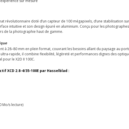
expérience sur mesure
t révolutionnaire doté d’un capteur de 100 mégapixels, d’une stabilisation sur 
terface intuitive et son design épuré en aluminium. Conçu pour les photographes 
nivers de la photographie haut de gamme.
tique
t à 28–80 mm en plein format, couvrant les besoins allant du paysage au port
ultra-rapide, il combine flexibilité, légèreté et performances dignes des optiq
 pour le X2D II 100C.
ctif XCD 2.8-4/35-100E par Hasselblad :
0 Mo/s lecture)