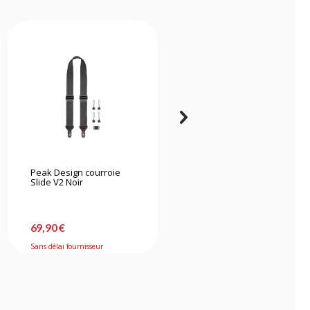
Peak Design courroie
Caruba kit de nettoyage
Slide V2 Noir
CB-CK1
69,90 €
14,90 €
Sans délai fournisseur
En stock