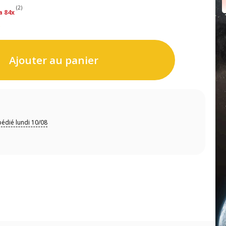
(2)
a 84x
s
Ajouter au panier
édié lundi 10/08