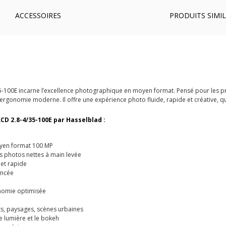
ACCESSOIRES
PRODUITS SIMIL
100E incarne l’excellence photographique en moyen format. Pensé pour les pro
ergonomie moderne. Il offre une expérience photo fluide, rapide et créative, que
XCD 2.8-4/35-100E par Hasselblad :
oyen format 100 MP
es photos nettes à main levée
 et rapide
ancée
nomie optimisée
s, paysages, scènes urbaines
e lumière et le bokeh