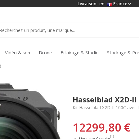
Livraison
en
France
Vidéo & son
Drone
Éclairage & Studio
Stockage & Po
d
Hasselblad X2D-I
Kit Hasselblad X2D-II 100C avec
12299,80 €
(1)
Livraison Gratuite