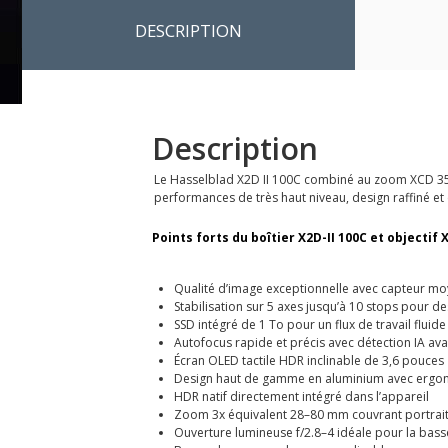
DESCRIPTION
Description
Le Hasselblad X2D II 100C combiné au zoom XCD 35-
performances de très haut niveau, design raffiné et 
Points forts du boîtier X2D-II 100C et objectif 
Qualité d’image exceptionnelle avec capteur m
Stabilisation sur 5 axes jusqu’à 10 stops pour d
SSD intégré de 1 To pour un flux de travail fluide
Autofocus rapide et précis avec détection IA av
Écran OLED tactile HDR inclinable de 3,6 pouces
Design haut de gamme en aluminium avec ergo
HDR natif directement intégré dans l’appareil
Zoom 3x équivalent 28–80 mm couvrant portrait
Ouverture lumineuse f/2.8–4 idéale pour la bass