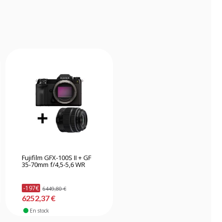
Fujifilm GFX-100S II + GF
35-70mm f/4,5-5,6 WR
-197€
6449,80 €
6252,37 €
En stock