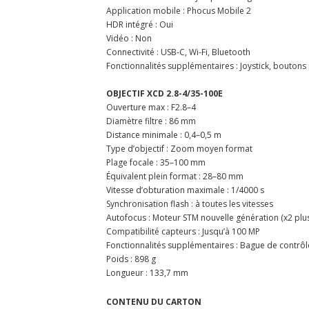
Application mobile : Phocus Mobile 2
HDR intégré : Oui
Vidéo : Non
Connectivité : USB-C, Wi-Fi, Bluetooth
Fonctionnalités supplémentaires : Joystick, bouton
OBJECTIF XCD 2.8-4/35-100E
Ouverture max : F2.8–4
Diamètre filtre : 86 mm
Distance minimale : 0,4–0,5 m
Type d’objectif : Zoom moyen format
Plage focale : 35–100 mm
Équivalent plein format : 28–80 mm
Vitesse d’obturation maximale : 1/4000 s
Synchronisation flash : à toutes les vitesses
Autofocus : Moteur STM nouvelle génération (x2 plu
Compatibilité capteurs : Jusqu’à 100 MP
Fonctionnalités supplémentaires : Bague de contrôle
Poids : 898 g
Longueur : 133,7 mm
CONTENU DU CARTON