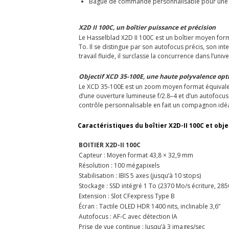
Bague de commande personnalisable pour une 
X2D II 100C, un boîtier puissance et précision
Le Hasselblad X2D II 100C est un boîtier moyen forma
To. Il se distingue par son autofocus précis, son in
travail fluide, il surclasse la concurrence dans l’u
Objectif XCD 35-100E, une haute polyvalence op
Le XCD 35-100E est un zoom moyen format équivalen
d’une ouverture lumineuse f/2.8–4 et d’un autofocus 
contrôle personnalisable en fait un compagnon idéal
Caractéristiques du boîtier X2D-II 100C et obje
BOITIER X2D-II 100C
Capteur : Moyen format 43,8 × 32,9 mm
Résolution : 100 mégapixels
Stabilisation : IBIS 5 axes (jusqu’à 10 stops)
Stockage : SSD intégré 1 To (2370 Mo/s écriture, 285
Extension : Slot CFexpress Type B
Écran : Tactile OLED HDR 1400 nits, inclinable 3,6”
Autofocus : AF-C avec détection IA
Prise de vue continue : Jusqu’à 3 images/sec