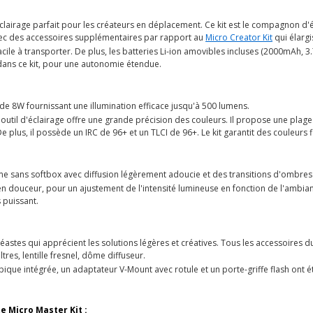
éclairage parfait pour les créateurs en déplacement. Ce kit est le compagnon d'
avec des accessoires supplémentaires par rapport au
Micro Creator Kit
qui élargi
facile à transporter. De plus, les batteries Li-ion amovibles incluses (2000mAh,
 dans ce kit, pour une autonomie étendue.
de 8W fournissant une illumination efficace jusqu'à 500 lumens.
t outil d'éclairage offre une grande précision des couleurs. Il propose une pla
plus, il possède un IRC de 96+ et un TLCI de 96+. Le kit garantit des couleurs fid
e sans softbox avec diffusion légèrement adoucie et des transitions d'ombres 
n douceur, pour un ajustement de l'intensité lumineuse en fonction de l'ambian
 puissant.
éastes qui apprécient les solutions légères et créatives. Tous les accessoires du
tres, lentille fresnel, dôme diffuseur.
ique intégrée, un adaptateur V-Mount avec rotule et un porte-griffe flash ont été 
e Micro Master Kit :