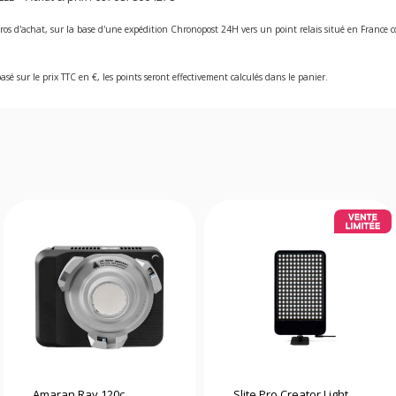
ros d'achat, sur la base d'une expédition Chronopost 24H vers un point relais situé en Franc
asé sur le prix TTC en €, les points seront effectivement calculés dans le panier.
Amaran Ray 120c
Slite Pro Creator Light