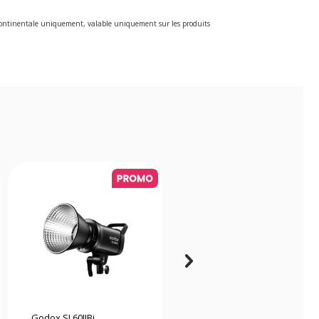
e continentale uniquement, valable uniquement sur les produits
Godox SL60IIBi
Godox Litemons LP600R