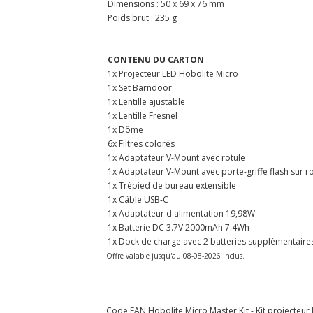
Dimensions : 50 x 69 x 76 mm
Poids brut : 235 g
CONTENU DU CARTON
1x Projecteur LED Hobolite Micro
1x Set Barndoor
1x Lentille ajustable
1x Lentille Fresnel
1x Dôme
6x Filtres colorés
1x Adaptateur V-Mount avec rotule
1x Adaptateur V-Mount avec porte-griffe flash sur r
1x Trépied de bureau extensible
1x Câble USB-C
1x Adaptateur d'alimentation 19,98W
1x Batterie DC 3.7V 2000mAh 7.4Wh
1x Dock de charge avec 2 batteries supplémentaire
Offre valable jusqu'au 08-08-2026 inclus.
Code EAN Hobolite Micro Master Kit - Kit projecteur 