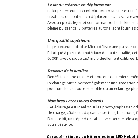
Le kit du créateur en déplacement
Le kit projecteur LED Hobolite Micro Master est un 
créateurs de contenu en déplacement. Il est livré 
Avec un poids léger et son format poche, le kit est 
pleine puissance. 3 batteries au total sont fournies
Une qualité supérieure
Le projecteur Hobolite Micro délivre une puissance 
Fabriqué à partir de matériaux de haute qualité, ce
6500K, avec chaque LED individuellement calibrée. De 
Douceur de la lumière
Bénéficiez d'une qualité et douceur de lumière, mêm
L’éclairage Micro permet également une gradation e
pour une lueur douce et subtile ou un éclairage plus
Nombreux accessoires fournis
Cet éclairage est idéal pour les photographes et vid
de charge, câble et adaptateur secteur, bardnoor, fil
Dans ce kit, un trépied de table avec perche télescop
votre céativité.
Caractéristiques du kit projecteur LED Hobolit