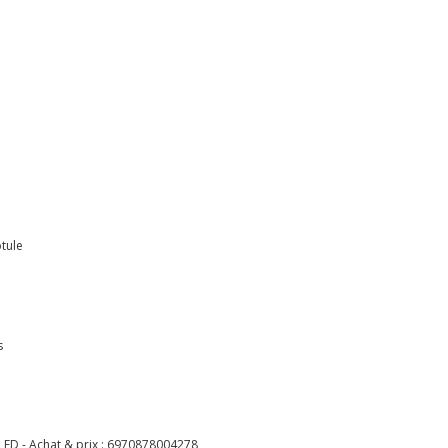
otule
s
LED - Achat & prix :
6970878004278