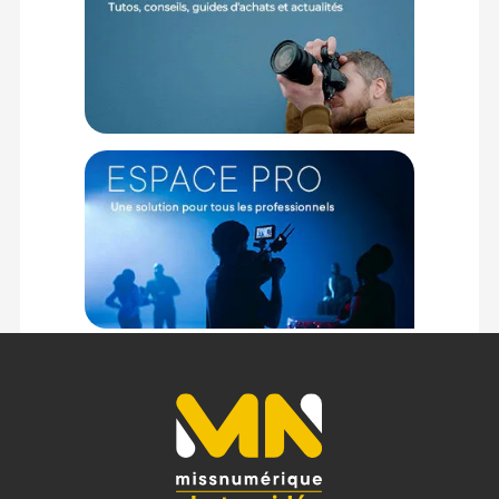
TECHNIQUE
Type : Polarisant circulaire
Taille de filtre : 52mm
Facteur de filtre (ND) : 3
F-stops : 1,6
Revêtements : Déperlant ; Antistatique
PHYSIQUE
Matériau du cadre : Aluminium
CONTENU DU CARTON :
1x Filtre polarisant circulaire
Offre valable jusqu'au 08-08-2026 inclus.
Code EAN Filtre Hoya polarisant circulaire Fusion Antistatic
Next 52mm :
24066071088
Garantie 2 ans
(1) Nombre de points Fidélité estimés, hors remises au panier, basé
sur le prix TTC en €, les points seront effectivement calculés dans le