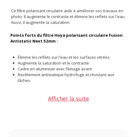
Ce filtre polarisant circulaire aide à améliorer vos travaux en
photo. Il augmente le contraste et élimine les reflets sur l'eau.
Aussi, il augmente la saturation.
Points forts du filtre Hoya polarisant circulaire Fusion
Antistatic Next 52mm :
Élimine les reflets sur l'eau et les surfaces vitrées
Augmente la saturation et le contraste
Cadre en aluminium avec filetage avant
Revêtement antistatique hydrofuge et résistant aux
tâches
Utilisation
Afficher la suite
Les filtres polarisants circulaires sont particulièrement
appréciés en photo de paysage. Ils donnent un attrait
particulier lorsque, par exemple, vous souhaitez
photographier une cascade. Ce filtre élimine les reflets sur
l'eau et les surfaces vitrées. Aussi, il sature les couleurs et
augmente le contraste. Vous pouvez tourner le cadre pour