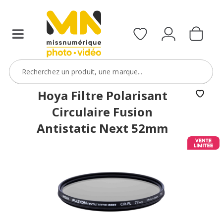
filtres
avec
le
code
ObjectifFiltre5
VOIR L'OFFRE
Hoya Filtre Polarisant
Circulaire Fusion
Antistatic Next 52mm