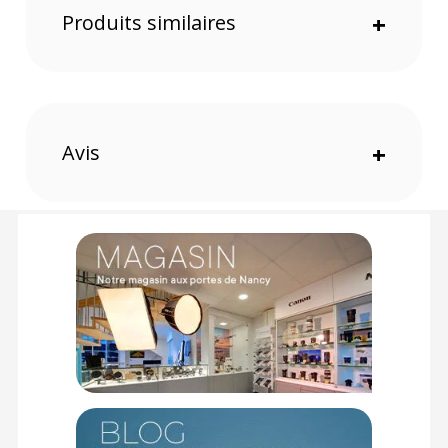
ajuster la valeur de filtrage.
Produits similaires
+
Conception optique
Hoya utilise un verre optique couvert d'un revêtement à 18
couches qui agit contre les reflets et pour la transmission de
la lumière. Le revêtement antistatique est hydrofuge. Il
résiste à la poussière, aux tâches et aux empreintes digitales
et il est déperlant. L'entretien est facile et moins fréquent.
Avis
+
Cadre en aluminium
Le cadre a un profil bas qui empêche le vignettage même sur
les objectifs ultra grand-angle. Un filetage avant permet la
superposition avec un autre filtre.
Note
: Bien que les images correspondent à la version
77mm, vous recevez un filtre 52mm.
Caractéristiques du filtre Hoya polarisant circulaire
Fusion Antistatic Next 52mm :
GÉNÉRAL
Fabricant : Hoya
Référence : YYP4552