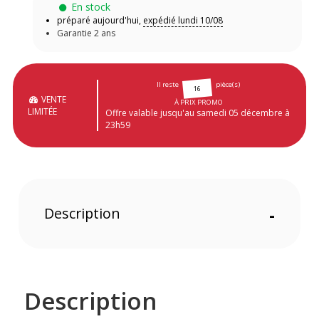
En stock
préparé aujourd'hui,
expédié lundi 10/08
Garantie 2 ans
Il reste
pièce(s)
16
VENTE
À PRIX PROMO
LIMITÉE
Offre valable jusqu'au samedi 05 décembre à
23h59
Description
-
Description