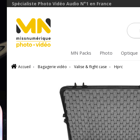
Spécialiste Photo Vidéo Audio N°1 en France
MN Packs
Photo
Optique
Accueil
›
Bagagerie vidéo
›
Valise & flight case
›
Hprc