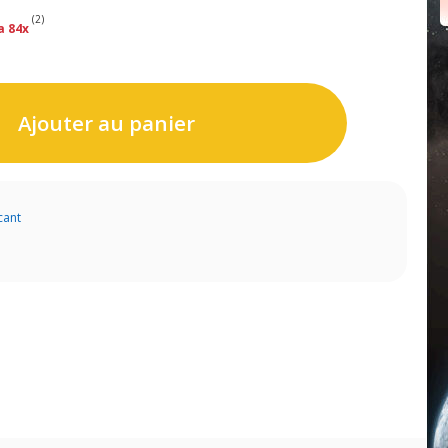
(2)
a 84x
Ajouter au panier
cant