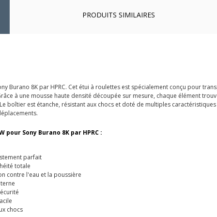
PRODUITS SIMILAIRES
y Burano 8K par HPRC. Cet étui à roulettes est spécialement conçu pour trans
. Grâce à une mousse haute densité découpée sur mesure, chaque élément trouv
e boîtier est étanche, résistant aux chocs et doté de multiples caractéristiques 
 déplacements.
0W pour Sony Burano 8K par HPRC :
stement parfait
héité totale
n contre l'eau et la poussière
nterne
écurité
acile
ux chocs