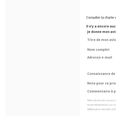
Consulter la charte 
Il n'y a encore au
Je donne mon avi
Titre de mon avis
Nom complet
Adresse e-mail
Connaissance de 
Note pour ce pro
Commentaire à pr
Merci de laisser un avis
toute réclamation sur un
défectueux, veuillez util