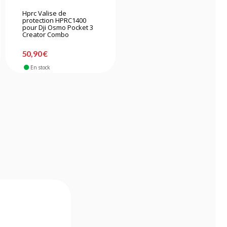
Hprc Valise de
Hprc Malette en Résine
protection HPRC1400
HPRC2700 Avec Mousse
pour Dji Osmo Pocket 3
Creator Combo
-39%
290,90 €
50,90 €
176,90 €
En stock
En stock