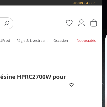
Besoin d'aide ?
stProd
Régie & Livestream
Occasion
Nouveautés
Résine HPRC2700W pour