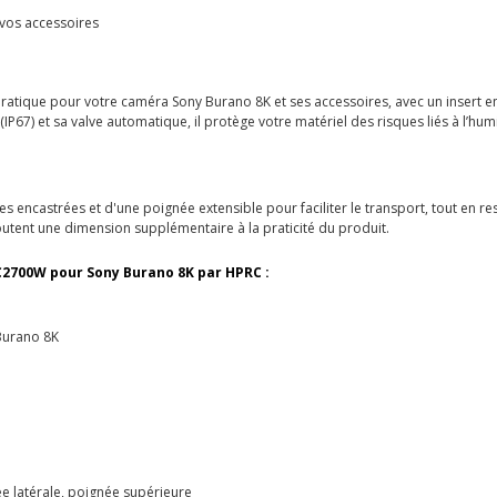
 vos accessoires
t pratique pour votre caméra Sony Burano 8K et ses accessoires, avec un inser
67) et sa valve automatique, il protège votre matériel des risques liés à l’h
es encastrées et d'une poignée extensible pour faciliter le transport, tout en re
utent une dimension supplémentaire à la praticité du produit.
C2700W pour Sony Burano 8K par HPRC :
Burano 8K
ée latérale, poignée supérieure