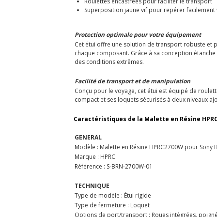
Roulettes encastrées pour faciliter le transport
Superposition jaune vif pour repérer facilement
Protection optimale pour votre équipement
Cet étui offre une solution de transport robuste e
chaque composant. Grâce à sa conception étanche (IP
des conditions extrêmes.
Facilité de transport et de manipulation
Conçu pour le voyage, cet étui est équipé de roulett
compact et ses loquets sécurisés à deux niveaux ajo
Caractéristiques de la Malette en Résine HPR
GENERAL
Modèle : Malette en Résine HPRC2700W pour Sony 
Marque : HPRC
Référence : S-BRN-2700W-01
TECHNIQUE
Type de modèle : Étui rigide
Type de fermeture : Loquet
Options de port/transport : Roues intégrées, poign