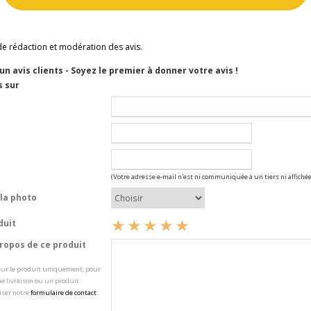
de rédaction et modération des avis.
cun avis clients - Soyez le premier à donner votre avis !
s sur
(Votre adresse e-mail n'est ni communiquée à un tiers ni affichée
la photo
duit
opos de ce produit
 sur le produit uniquement, pour
e livraison ou un produit
iser notre
formulaire de contact
.