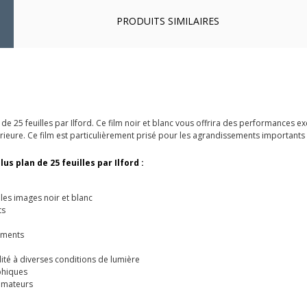
PRODUITS SIMILAIRES
 de 25 feuilles par Ilford. Ce film noir et blanc vous offrira des performances e
érieure. Ce film est particulièrement prisé pour les agrandissements importants e
lus plan de 25 feuilles par Ilford :
les images noir et blanc
ts
sements
ité à diverses conditions de lumière
phiques
amateurs