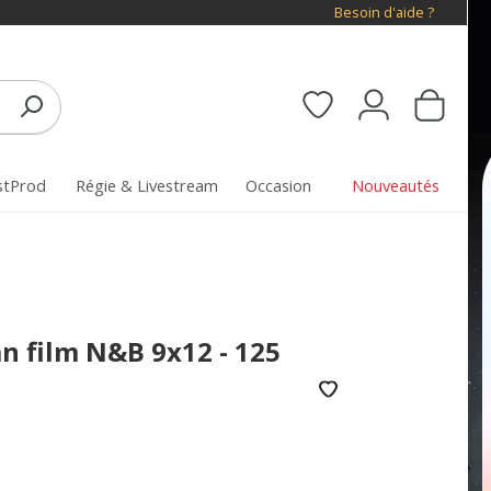
Besoin d'aide ?
stProd
Régie & Livestream
Occasion
Nouveautés
an film N&B 9x12 - 125