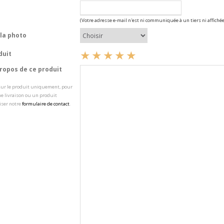
(Votre adresse e-mail n'est ni communiquée à un tiers ni affichée
la photo
duit
opos de ce produit
 sur le produit uniquement, pour
e livraison ou un produit
iser notre
formulaire de contact
.