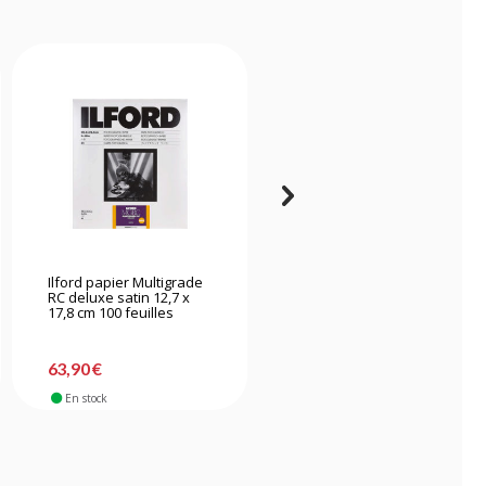
Ilford papier Multigrade
Ilford papier Multigrade
RC deluxe satin 12,7 x
RC deluxe satin 12,7 x
17,8 cm 100 feuilles
17,8 cm 25 feuilles
63,90 €
15,90 €
En stock
En stock