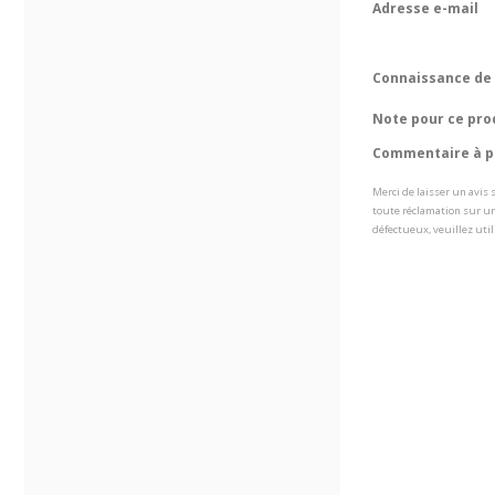
Adresse e-mail
Connaissance de 
Note pour ce pro
Commentaire à pr
Merci de laisser un avis
toute réclamation sur un
défectueux, veuillez util