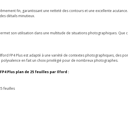
xtrêmement fin, garantissant une netteté des contours et une excellente acutance.
des détails minutieux.
 permet son utilisation dans une multitude de situations photographiques. Que ce 
'Ilford FP4 Plus est adapté à une variété de contextes photographiques, des por
a polyvalence en fait un choix privilégié pour de nombreux photographes.
P4 Plus plan de 25 feuilles par Ilford :
5 feuilles