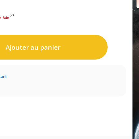
(2)
a 84x
Ajouter au panier
cant