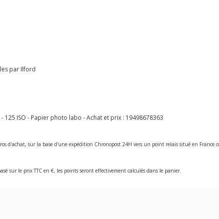
les par Ilford
- 125 ISO - Papier photo labo - Achat et prix :
19498678363
ros d'achat, sur la base d'une expédition Chronopost 24H vers un point relais situé en Franc
asé sur le prix TTC en €, les points seront effectivement calculés dans le panier.