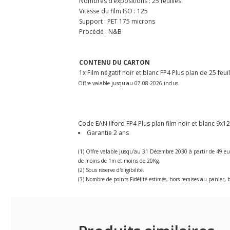
Nombres d’expositions : 25 feuilles
Vitesse du film ISO : 125
Support : PET 175 microns
Procédé : N&B
CONTENU DU CARTON
1x Film négatif noir et blanc FP4 Plus plan de 25 feuil
Offre valable jusqu'au 07-08-2026 inclus.
Code EAN Ilford FP4 Plus plan film noir et blanc 9x12 
Garantie 2 ans
(1) Offre valable jusqu'au 31 Décembre 2030 à partir de 49 eu
de moins de 1m et moins de 20Kg.
(2) Sous réserve d'éligibilité.
(3) Nombre de points Fidélité estimés, hors remises au panier, b